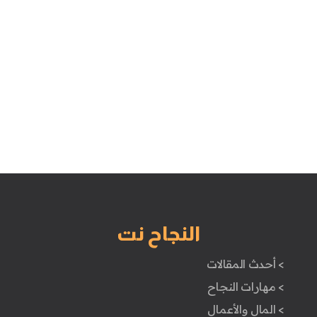
النجاح نت
> أحدث المقالات
> مهارات النجاح
> المال والأعمال