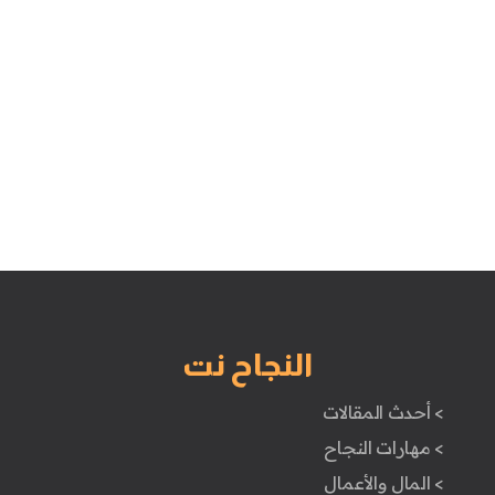
النجاح نت
> أحدث المقالات
> مهارات النجاح
> المال والأعمال