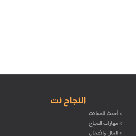
النجاح نت
> أحدث المقالات
> مهارات النجاح
> المال والأعمال