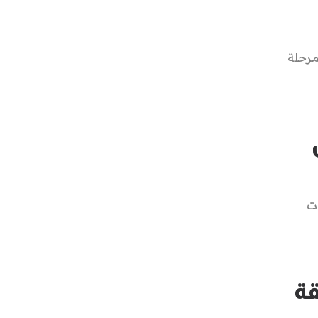
مرحلة
ات
قة