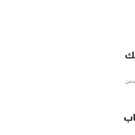
نك
ُدمن
اب