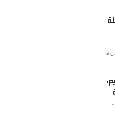
لة
ن؛ إذ
م،
ن