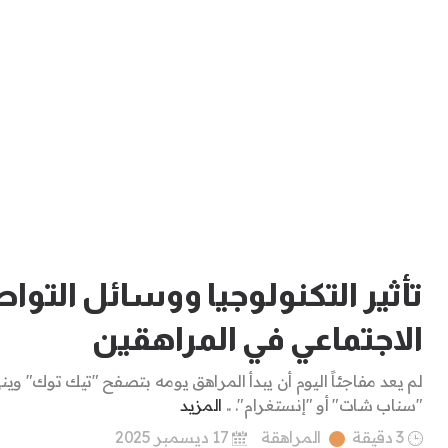
تأثير التكنولوجيا ووسائل التوا
الاجتماعي في المراهقين
لم يعد مفاجئاً اليوم أن يبدأ المراهق يومه بتصفح "تيك توك" وينهي
"سناب شات" أو "إنستغرام". ..
المزيد
3 دقيقة
المراهقة
17 ديسمبر 2025