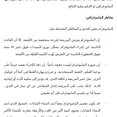
الماموغرافي او الايكو سلبية النتائج
.
مخاطر الماموغرافي
:
للماموغرام بعض الحدود و المخاطر المحتملة مثل
:
-
إن الماموغرام يعرض المريضة لجرعة منخفضة من الأشعة , إلا أن الفائدة
الناجمة عن إجراء الماموغرام بشكل دوري للسيدات فوق عمر 40 سنة
تفوق الخطورة الناجمة عن التعرض لهذه الكمية القليلة من الأشعة
.
-
إن صورة الماموغرام ليست دقيقة دائماً , إن دقة الإجراء تعتمد جزئياً على
نوعية الفيلم , التقنية المستخدمة , و خبرة و مهارة الشعاعي، كما أن عوامل
أخرى , مثل عمر المريضة و كثافة الثدي , قد تؤدي إلى سلبية كاذبة أو إيجابية
كاذبة . لذلك يجب على المريضة إخبار الشعاعي عن أي تبدل في الثدي ,
سيما إذا تم تفسير الماموغرام على أنه طبيعي
.
-
قد يكون تفسير الماموغرام صعباً لدى النساء الشابات ، فنسيج الثدي لدى
النساء الشابات يحتوي كمية أكبر من الغدد والأربطة مقارنة بالنساء الأكبر