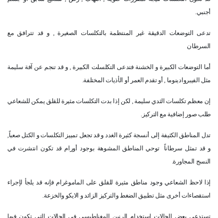
أجنبي
.
تدعى التوضعات الدقيقة غير المنتظمة بالتكلسات الصغيرة , و قد تترافق مع
السرطان
أما التوضعات الكبيرة و الخشنة فتدعى التكلسلت الكبيرة , و قد تنجم عن آفة سليمة
مثل الفيبروادينوما , أو تقدم العمر أو الأذيات المختلفة
.
إن معظم تكلسات الثدي سليمة , لكن إذا بدت التكلسات مثيرة للقلق يمكن للشعاعي
طلب صور إضافية مع التركيز
.
تدل المناطق الكثيفة إلى أنسجة كثيرة الغدد و قد تجعل تمييز التكلسات و الكتل صعباً,
و قد تمثل سرطاناً
توحي المناطق المشوهة بوجود أورام قد تكون انتشرت في
النسج المجاورة
.
إذا لاحظ الشعاعي وجود مناطق مثيرة للقلق على الماموغرام فإنه قد يلجأ لإجراء
استقصاءات أخرى
مثل تطبيق الضغط والتركيز الزائد و الايكو والخزعة
.
تستدعي بعض الحالات استخدام الرنين المغناطيسي في الحالات التي تكون فيها