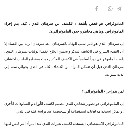
الماموغرافي هو فحص بأشعة
x
للكشف عن سرطان الثدي , كيف يتم إجراء
الماموغرافي ،وما هي مخاطر و حدود الماموغرافي؟
..
إن سرطان الثدي هو ثاني سبب للوفاة بالسرطان , بعد سرطان الرئة
بين النساء إلا
أن التقدم السريع في الكشف المبكر و تحسن العلاج خفضا الوفيات بسرطان الثدي .
يلعب الماموغرافي دوراً أساسياً في الكشف المبكر , حيث يستطيع الطبيب اكتشاف
سرطان الثدي قبل أن تتمكن المرأة من اكتشاف كتلة في الثدي بحوالي سنة إلى
ثلاث سنوات
.
لمن يتم إجراء الماموغرافي ؟
إن الماموغرافي هو تصوير شعاعي للثدي مصمم لكشف الأورام و الشذوذات الأخرى
، و يمكن استخدامه لغايات استقصائية أو تشخيصية عند دراسة كتلة في الثدي
.
الماموغرافي الاستقصائي : يستخدم لكشف تغيرات الثدي عند المرأة التي ليس لديها