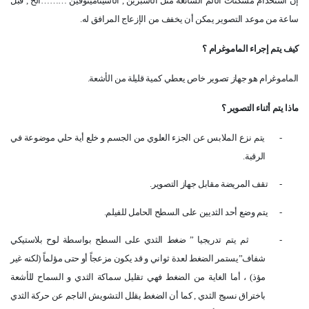
إن استخدام مسكنات الألم الشائعة مثل الأسبرين , الأسيتامينوفين ………الخ , قبل
ساعة من موعد التصوير يمكن أن يخفف من الإزعاج المرافق له
.
كيف يتم إجراء الماموغرام ؟
الماموغرام هو جهاز تصوير خاص يعطي كمية قليلة من الأشعة
.
ماذا يتم أثناء التصوير ؟
-
يتم نزع الملابس عن الجزء العلوي من الجسم و خلع أية حلي موضوعة في
الرقبة
.
-
تقف المريضة مقابل جهاز التصوير
.
-
يتم وضع أحد الثديين على السطح الحامل للفيلم
.
-
ثم يتم تدريجيا ” ضغط الثدي على السطح بواسطة لوح بلاستيكي
شفاف”يستمر الضغط لعدة ثواني و قد يكون مزعجاً أو حتى مؤلماً (لكنه غير
مؤذ) ، أما الغاية من الضغط فهي تقليل سماكة الثدي و السماح للأشعة
باختراق نسيج الثدي , كما أن الضغط يقلل التشويش الناجم عن حركة الثدي