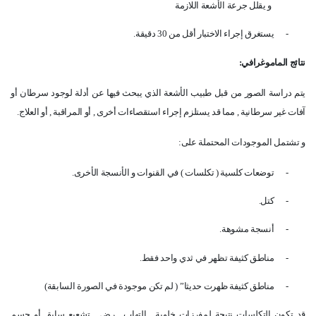
و يقلل جرعة الأشعة اللازمة
-
يستغرق إجراء الاختبار أقل من 30 دقيقة
.
نتائج الماموغرافي
:
يتم دراسة الصور من قبل طبيب الأشعة الذي يبحث فيها عن أدلة لوجود سرطان أو
آفات غير سرطانية , مما قد يستلزم إجراء استقصاءات أخرى , أو المراقبة , أو العلاج
.
و تشتمل الموجودات المحتملة على
:
-
توضعات كلسية ( تكلسات ) في القنوات و الأنسجة الأخرى
.
-
كتل
.
-
أنسجة مشوهة
.
-
مناطق كثيفة تظهر في ثدي واحد فقط
.
-
مناطق كثيفة ظهرت حديثا” ( لم تكن موجودة في الصورة السابقة)
قد تكون التكلسات نتيجة لمفرزات خلوية , التهاب , رض , تشعيع سابق أو جسم