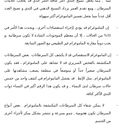
سناً
, مما يجعل نسيج الثدي أكثر كثافة الأمر الذي قد يحجب علامات
السرطان ، ومع تقدم العمر يزداد النسيج الدهني في الثدي و تصبح الغدد
أقل عدداً مما يجعل تفسير الماموغرام أكثر سهولة
.
-
إن الماموغرام قد يؤدي لإجراء استقصاءات أخرى ، ويحدث هذا الأمر في
10% من الحالات ، إلا أن معظم الموجودات الشاذة لا تكون سرطانية ،و
يجب دوماً مقارنة الماموغرام غير الطبيعي مع الصور السابقة
.
-
إن الماموغرام الاستقصائي قد لا يكشف كل السرطانات . بعض السرطانات
المكتشفة بالفحص السريري قد لا تشاهد على الماموغرام ، فقد يكون
السرطان صغيراً جداً أو متوضعاً في منطقة يصعب مشاهدتها على
الماموغرام , مثل الإبط . قد يفشل الماموغرام في كشف واحد من خمس
حالات سرطان لدى النساء , و قد يكون هذا الرقم أكبر في النساء ذوات
الثدي الأكثر كثافة
.
-
لا يمكن شفاء كل السرطانات المكتشفة بالماموغرام . بعض أنواع
السرطان تكون هجومية , تنمو بسرعة و تنتشر بشكل مبكر لأجزاء أخرى
من الجسم
.