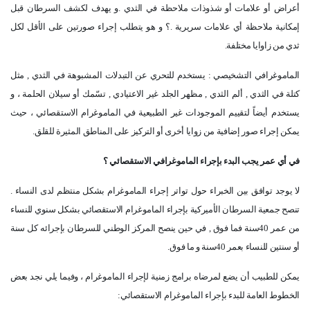
أعراض أو علامات أو شذوذات ملاحظة في الثدي .و يهدف لكشف السرطان قبل
إمكانية ملاحظة أي علامات سريرية .؟ و هو يتطلب إجراء صورتين على الأقل لكل
ثدي من زاوايا مختلفة
.
الماموغرافي التشخيصي : يستخدم للتحري عن التبدلات المشبوهة في الثدي , مثل
كتلة في الثدي , ألم الثدي , مظهر الجلد غير الاعتيادي , تسّمك أو سيلان الحلمة ، و
يستخدم أيضاً لتقييم الموجودات غير الطبيعية في الماموغرام الاستقصائي ، حيث
يمكن إجراء صور إضافية من زوايا أخرى أو التركيز على المناطق المثيرة للقلق
.
في أي عمر يجب البدء بإجراء الماموغرافي الاستقصائي ؟
لا يوجد توافق بين الخبراء حول تواتر إجراء الماموغرام بشكل منتظم لدى النساء .
تنصح جمعية السرطان الأميركية بإجراء الماموغرام الاستقصائي بشكل سنوي للنساء
من عمر 40سنة فما فوق , في حين ينصح المركز الوطني للسرطان بإجرائه كل سنة
أو سنتين للنساء بعمر 40سنة و ما فوق
.
يمكن للطبيب أن يضع لمرضاه برامج زمنية لإجراء الماموغرام ، وفيما يلي نجد بعض
الخطوط العامة للبدء بإجراء الماموغرام الاستقصائي
: