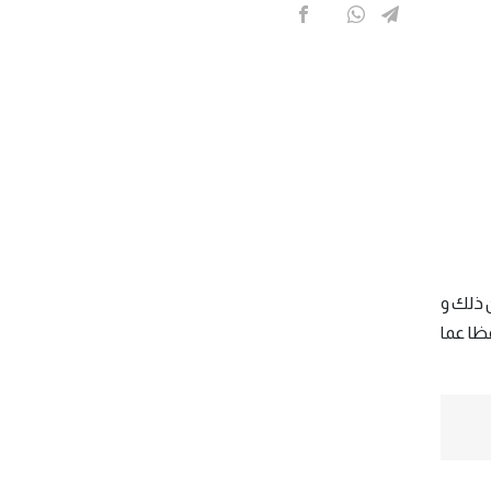
 ذلك و
قظا عما