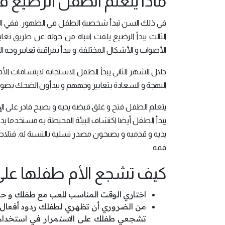
ماذا يتعلم الطفل الرضيع 
في ذلك السن تبدأ شخصية الطفل في الظهور. ففي الشهر
الثالث يبدأ الرضيع يلفت انتباه من حوله عن طريق تعاب
الأصوات و الأشكال المختلفة. و يبدأ بمراقبة تعابير وجه
البهجة و السعادة بتعابير وجههم و يبدأون الضحك بصوت
يتعلم الطفل فتح و غلق قبضة يديه و يصبح قادر على ا
يبدأ الطفل أيضا اكتشاف البيئة المحيطة به مستخدما يديه
يديه و قدميه و يصبحون مصدر تسلية بالنسبة له. فتلاح
فمه.
كيف تشجع الأم طفلها على 
اختاري الوقت المناسب للعب مع طفلك و حا
من الضروري أن تظهري لطفلك ردود أفعال لم
تشجعي طفلك على الاستمرار في استخدام ص