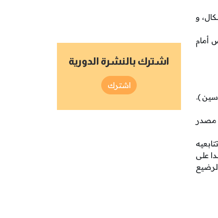
كال، و
 أمام
اشترك بالنشرة الدورية
اشترك
ين ).
 مصدر
تابعيه
دا على
الرضيع