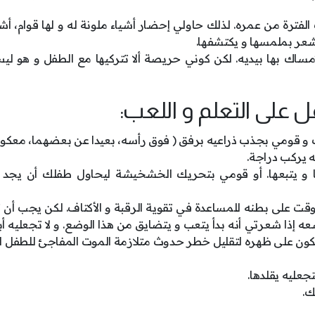
ترة من عمره. لذلك حاولي إحضار أشياء ملونة له و لها قوام، أش
شعر بملمسها و يكتشفها.
اك بها بيديه. لكن كوني حريصة ألا تتركيها مع الطفل و هو ليس
 على التعلم و اللعب:
 قومي بجذب ذراعيه برفق ( فوق رأسه، بعيدا عن بعضهما، معكوس
 يركب دراجة.
ا و يتبعها. أو قومي بتحريك الخشخيشة ليحاول طفلك أن يجد
قت على بطنه للمساعدة في تقوية الرقبة و الأكتاف. لكن يجب أن ت
 إذا شعرتي أنه بدأ يتعب و يتضايق من هذا الوضع. و لا تجعليه أب
فل يكون على ظهره لتقليل خطر حدوث متلازمة الموت المفاجئ للطفل 
عليه يقلدها.
ك.