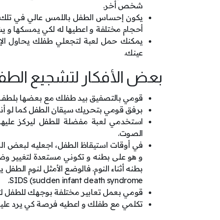
شخص أخر.
يكون إحساس الطفل باللمس عالي في تلك الف
أحجام مختلفة و اعطيها له لكي يمسكها و ي
يمكنك حمل لعبة لتجعلي طفلك يحاول الإمس
عينك.
بعض الأفكار لتشجيع الطفل
قومي بالتصفيق بيد طفلك مع بعضها بلطف و
برفق قومي بتحريك سيقان الطفل كما لو أنه
استخدمي لعبة مفضلة للطفل ليركز عليه
الصوت.
في أوقات استيقاظ الطفل، اجعليه لبعض الو
و هو على بطنه و تكوني مستعدة لتغيير وضعه
بطنه أثناء النوم. فالوضع الأمثل لنوم الط
SIDS (sudden infant death syndrome.
قومي بعمل تعابير مختلفة بوجهك للطفل لتج
تكلمي مع طفلك و اعطيه فرصة كي يرد علي