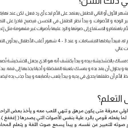
في ذلك السن؟
 الأول أو الثاني للطفل يعتمد على الأم لبدء أي رد فعل. لكن عند نهاية
ير الوجه و الأصوات. و يبدأ نظر الطفل في التحسن فيصبح قادرا على التمي
 الأم باهتمام و الاستماع إلى صوتها و الرد عليها بأصوات غير مفهومة مثل إغ
خلال الشهر الثاني يبدأ الطفل الاستجابة لابتسامات الأم له، فيبدأ يبادلها الابتسامات. و عند 3 - 4 شهور أغلب ا
 عالي.
لإمساك بالخشخيشة بيده و يبدأ يكتشف أنه هو الذي يجعل الخشخيشة تُصدر
 و يحاول أن يمد يده و يمسك بلعبته المفضلة و أحيانا يجذبها إلى فمه. يبدأ
ظ الأم أن طفلها يحدق في يديه و يبدأ يلعب بأصابعه و يبدأ جذب يده ليض
التعلم؟
ولي معرفة متى يكون مرهق و تنهي اللعب معه و يأخذ بعض الراحة
ا يفعله. قومي بالرد علية بنفس الأصوات التي يصدرها ( إغغغغ ).
وته للتعبير عن نفسه. و يبدأ يسمع صوت اللغة و يتعلم المحاد