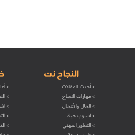
النجاح نت
خ
> أحدث المقالات
> أعل
> مهارات النجاح
> الن
> المال والأعمال
> اش
> اسلوب حياة
> ال
> التطور المهني
> ال
> طب وصحة
> علا