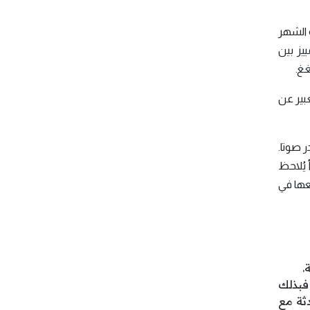
 الشهر
يز بين
غغ.
لأطفال يبدأون التعبير عن
 صوتا.
 يُلاحظ
عها في
.
 فبذلك
ثة مع