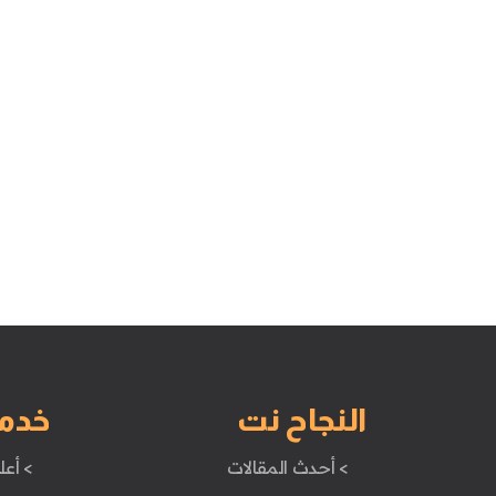
النجاح نت
خدم
> أحدث المقالات
> أعل