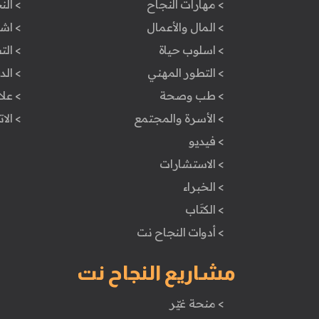
> مهارات النجاح
> الن
> المال والأعمال
> اش
> اسلوب حياة
> ال
> التطور المهني
> ال
> طب وصحة
> علا
> الأسرة والمجتمع
> الا
> فيديو
> الاستشارات
> الخبراء
> الكتَاب
> أدوات النجاح نت
مشاريع النجاح نت
> منحة غيّر