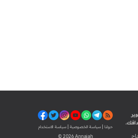
ير
افك.
|
|
حولنا
سياسة الخصوصية
سياسة الاستخدام
اح
© 2026 Annajah