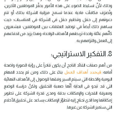
وذلك لأنَّ تسليط الضوء على هذه الأمور يحفِّز الموظفين الآخرين،
وتُصرَف مكافآت مادية عندما تسمح ميزانية الشركة بذلك أو تتم
دعوتهم إلى حفل وتنظيم حفل في الشركة في المناسبات؛ حيث
يساهم ذلك أيضاً في توطيد العلاقات بين الموظفين؛ فيشعرون
كأنَّهم عائلة واحدة تربطهم الأهداف الواحدة؛ وهذا يزيد من اندفاعهم
إلى العمل والتزامهم به.
8. التفكير الاستراتيجي:
من أهم صفات القائد الناجح أن يكون قادراً على رؤية الصورة واضحة
فيحدد أهداف العمل
أمامه؛
بناءً على ذلك، ومن ثم يحدد المهام
اليومية والخطة التي سيتم السير وفقها للوصول إلى الأهداف النهائية
التي قد تبدو في البداية أنَّها صعبة التحقيق، ولكنَّ دراسة الوضع
ومعرفة القدرات والإمكانات بدقة ومدى قدرة الشركة على تطوير
إمكاناتها وما الذي تحتاج إليه لتطوِّرَ الإمكانات يساعد على تحقيق الأحلام
التي ستميز الشركة عن غيرها.