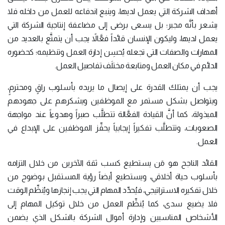
أهداف الشركة التي يعمل لديها، وينبع اندفاعه للعمل من داخله فلا
يشعر بأنَّه مجبر؛ بل يسعى برضى إلى مضاعفة إنتاجية الشركة التي
يعمل لديها، وليكون الإنسان قائداً فعَّالاً يجب أن يتمتَّع بالعديد من
المهارات والصفات التي تجعله يُحسِن إدارة العمل وتنظيمه؛ كحضوره
الدائم في مكان العمل ومتابعة مختلَف تفاصيل العمل.
يجب أن يمتلك القدرة على إيصال ما يريده بأسلوب راقٍ ومحترمٍ،
ويتواصل بشكل مستمر مع الموظفين ويشكرهم على جهودهم
المبذولة، كما أنَّ القيادة الفعَّالة تتطلَّب صبراً وهدوءاً عند مواجهة
الصعوبات، وتتطلَّب تفكيراً إيجابياً يحفِّز الموظفين على الإبداع في
العمل.
القائد الناجح هو مَن يستطيع كسب ثقة الآخرين من خلال التزامه
بأسلوب حياة أخلاقي، ويستطيع أيضاً رؤية المستقبل بوضوح من
خلال تفكيره الاستراتيجي، فيُحدِّد المهام التي يجب إنجازها ويُنظِّم الوقت
فلا يضيع سدى، كما يُنظِّم العمل من خلال توكيل المهام إلى
الأشخاص المناسبين وإدارة أموال الشركة بالشكل الذي يضمن