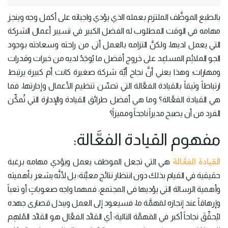
بالطبع الموظَّف الملتزم بعمله الذي يؤدي واجباته على أكمل وجه وينجز
مهامه في الوقت المطلوب له الفضل الكبير في تسيير أعمال الشركة
التي يعمل لديها، ولكنَّ التزامه بالعمل أتى من راحته وسعادته بوجود
الجو الملائِم المساعِد على خروج أفضل ما يُوجَدُ لديه من خبرات وقدرات
ومهارات؛ وهذا يعني أنَّ نجاح أيَّة شركة صغيرة كانت أم كبيرة يرتبط
ارتباطاً وثيقاً بالقيادة الفعَّالة التي تحسِّن تنظيم الأعمال وإدارتها، فما
هي القيادة الفعَّالة؟ وما هي أفضل طرائق القيادة والإدارة التي تُمكِّن
الفرد من أن يصبح مديراً ناجحاً ومميزاً؟
مفهوم القيادة الفعَّالة:
القيادة الفعَّالة
هي التي تجعل الموظف يعمل ويؤدي مهامه برغبة
حقيقية في القيام بذلك دون انتظار نتائج معيَّنة؛ بل لأنَّه يشعر بأهميته
وأهمية الرسالة التي يؤديها في المجتمع، فمهما واجه صعوباتٍ أو تعباً
وإرهاقاً عند إنجازه لمَهمَّة ما، فسيعود إلى العمل ويبذل قصارى جهده
ليُحقِّقَ نجاحاً أكبر في المَهمَّة التالية؛ أي القائد الفعَّال هو القائد المُلهِم