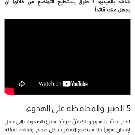
شاهد بالفيديو: 7 طرق يستطيع التواضع من خلالها أن
يجعل منك قائداً
5. الصبر والمحافظة على الهدوء:
النجاح يتطلَّب الهدوء؛ وذلك لأنَّ طريقَهُ ممتلئٌ بالصعوبات التي تجعل
الإنسان متوتراً؛ فلا يستطيع التفكير بشكل صحيح، والقيادة الفعَّالة