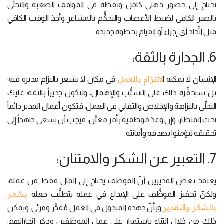
تحتاج إلى حضور ذهني كامل ويقظة في المواقف الصعبة والتحلِّي
بالصبر الكافي لضبط الأعصاب والتحكُّم بالمشاعر وأخذ الوقت الكافي
قبل اتِّخاذ أي إجراء أو القيام بخطوة جديدة.
6. الجدارة بالثقة:
لالتزام بالعمل
الإنسان لا يمكنه ا
في مكان لا يشعر بالتزام مديره فيه؛
بل سيحفِّزه ذلك على التسيُّب والإهمال، ولتكون جديراً بالثقة؛ عليك
التحلِّي بالنزاهة والإخلاص والتفاني في العمل، فتكون أعمال المدير دائماً
تحت المنظار، وإن وعدَ موظفيه بأمر معيَّن، فيجب أن يسعى جاهداً إلى
تحقيقه ليؤمنوا بصدقه وأمانته.
7. التعبير عن الشكر والامتنان:
يعتقد بعض المديرين أنَّ الموظف يحتاج إلى المال فقط من عمله،
يشعر
ولكنَّ تحفيز الموظَّف على الإبداع في عمله يتطلَّب جعله
بالشكر والتقدير
وبأنَّ جهده المبذول في العمل مُقدَّر ومرئي، ويمكن
ذلك من خلال الثناء باستمرار على عمل الموظفين وذكر إنجازاتهم؛