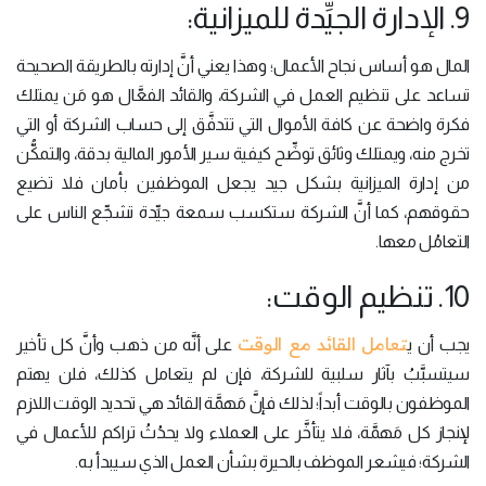
9. الإدارة الجيِّدة للميزانية:
المال هو أساس نجاح الأعمال؛ وهذا يعني أنَّ إدارته بالطريقة الصحيحة
تساعد على تنظيم العمل في الشركة، والقائد الفعَّال هو مَن يمتلك
فكرة واضحة عن كافة الأموال التي تتدفَّق إلى حساب الشركة أو التي
تخرج منه، ويمتلك وثائق توضِّح كيفية سير الأمور المالية بدقة، والتمكُّن
من إدارة الميزانية بشكل جيد يجعل الموظفين بأمان فلا تضيع
حقوقهم، كما أنَّ الشركة ستكسب سمعة جيِّدة تشجِّع الناس على
التعامُل معها.
10. تنظيم الوقت:
تعامل القائد مع الوقت
يجب أن ي
على أنَّه من ذهب وأنَّ كل تأخير
سيتسبَّبُ بآثار سلبية للشركة، فإن لم يتعامل كذلك، فلن يهتم
الموظفون بالوقت أبداً؛ لذلك فإنَّ مَهمَّة القائد هي تحديد الوقت اللازم
لإنجاز كل مَهمَّة، فلا يتأخَّر على العملاء ولا يحدُثُ تراكم للأعمال في
الشركة؛ فيشعر الموظف بالحيرة بشأن العمل الذي سيبدأ به.