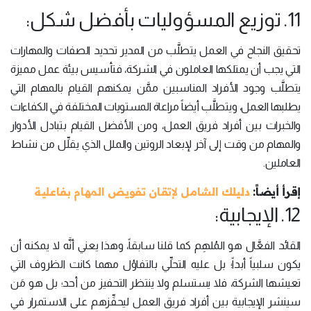
11. توزيع المسؤوليات بأفضل شكل:
تحقيق النجاح في العمل يتطلَّب من المدير تحديد الصفات والمهارات
التي يجب أن يمتلكها العاملون في الشركة، فتأسيس بيئة عمل مميزة
يتطلَّب وجود الأفراد المناسبين ممَّن يمكنهم القيام بالمهام التي
يطلبها العمل، ويتطلَّب أيضاً مراعاة المستويات المختلفة في الكفاءات
والخبرات بين أفراد فريق العمل، ومن الأفضل القيام بتبادل الأدوار
والمهام من وقت إلى آخر لإبعاد الروتين والملل الذي يقلِّل من نشاط
العاملين.
إقرأ أيضاً:
دليلك الشامل لإتقان تفويض المهام بفاعلية
12. الإيجابية:
القائد الفعَّال هو المُلهِم كما قلنا سابقاً، وهذا يعني أنَّه لا يمكنه أن
يكون سلبياً أبداً؛ بل عليه التحلِّي بالتفاؤل مهما كانت الظروف التي
تعيشها الشركة، فلا يستسلم ولا ينتظر التحفيز من أحد؛ بل هو مَن
سينشر الإيجابية بين أفراد فريق العمل ليحفِّزهم على الاستمرار في