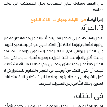
بذل الجهد ومحاولة تجاوز الصعوبات وحل المشكلات التي تواجه
عملهم.
إقرأ أيضاً:
فن القيادة ومهارات القائد الناجح
13. الجرأة:
بعض المشكلات التي تواجه العمل تتطلَّب التعامل معها بطريقة غير
روتينية لحلِّها وتجاوزها؛ لذلكَ فإنَّ القائد الناجح هو مَن يستطيع الخروج
من التفكير الروتيني الذي اتَّبعه القادة السابقون والتفكير بطريقة
إبداعيَّة أكثر والجرأة عند اتِّخاذ القرارات وتجربة أشياء جديدة، لكنْ بعدَ
التفكير جيداً وقبل فوات الأوان، وحتى إن لم يواجه العمل أيَّة مشكلات؛
فيجب أن يكون القائد مرناً ويرغب في التغيير والتطوير باستمرار كي لا
تصل الشركة إلى مرحلة ركود، وعندها لن تستطيع تلبية متطلبات
السوق؛ وذلك لأنَّنا في زمن التغييرات السريعة.
في الختام:
القيادة الفعَّالة هي التي تجعل الموظَّف يبذل قصارى جهده ليُحقِّقَ