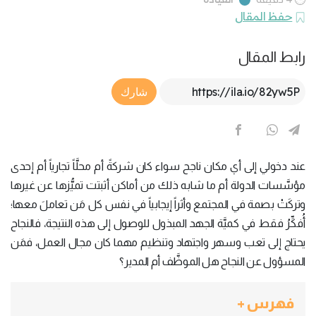
حفظ المقال
رابط المقال
Article Link
شارك
عند دخولي إلى أي مكان ناجح سواء كان شركةً أم محلَّاً تجارياً أم إحدى
مؤسَّسات الدولة أم ما شابه ذلك من أماكن أثبتت تميُّزها عن غيرها
وتركَتْ بصمة في المجتمع وأثراً إيجابياً في نفس كل مَن تعاملَ معها؛
أُفكِّرُ فقط في كميَّة الجهد المبذول للوصول إلى هذه النتيجة، فالنجاح
يحتاج إلى تعب وسهر واجتهاد وتنظيم مهما كان مجال العمل، فمَن
المسؤول عن النجاح هل الموظَّف أم المدير؟
فهرس +