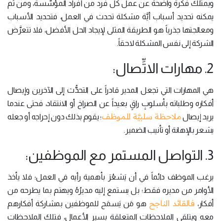
ويمتلك فكرة واضحة عن عمل كل فرد من أفراد المؤسَّسة، ومن ثم
يمكنه تحديد أسباب أيَّة مشكلة تحدث في العمل، فتحديد الأسباب
ومعالجتها جذرياً هو الطريقة المثلى لإيجاد الحل الأفضل، فلا تتعرَّض
الشركة إلى نفس المشكلة لاحقاً.
2. مهارات الاتِّصال:
هي المهارات التي تجعل المدير قادراً على التحدُّث إلى الآخرين وإيصال
أفكاره وطلباته بأسلوبٍ راقٍ بعيداً عن الصراخ أو الانتقاد، فحتى عندما
ملاحظة سلبيَّة للموظف
يريد إيصال
؛ يقوم بذلك دون إحراجه أو جعله
يشعر بالإهانة أو تأنيب الضمير.
3. التواصل المستمر مع الموظفين:
يرغب الموظف دائماً في أن يَشعُرَ بأهمية رأيه في العمل؛ فلا يأخذ
الأوامر من مديره فقط؛ بل يستمع إليه مديرُهُ ويهتم بما يطرحه من
فالقائد الناجح
أفكار،
هو مَن يَسمَح للموظفين بمشاركة أفكارهم
معه ويتلقى الملاحظات المتعلقة بسير الأعمال، فتلك الملاحظات