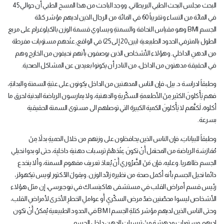
البحث مجلس البحث الطبي البريطاني. ووجد الباحث من هذا المسح الطبي أن حوالي 45
في المائة من النساء وتقريباً 60 في المائة من الرجال الذين لديهم مؤشر كتلة
الجسم
BMI
وهو مقياس النحافة والسمنةِ ويساوي قسمة الوزن بالكيلوغرام على مربع
الطول بالمتر
في الحدود الطبيعية (بين 20 إلى 25) في الواقع،ِ عنْدهم مستويات مفرطة
من الدهنِ الداخليِ. وهؤلاء الأشخاص الذين يوصفون بأنهم نحيفون من الخارج وهم
في الحقيقة مدهنون من الداخل، من النادر أن يكونوا بعيدين عن المشاكل الصحية
.
وطبقاً لدراسة د. بيل، فإن الناس المدهنين من الداخل يكونون على عتبةِ السمنة والبدانةِ،
فهم يَأْكلونَ الكثير مِنْ الأطعمةِ السكّريةِ والدهنية، ولا يمارسون الرياضة البدنية لحرق ما
أكلوه، لَكنَّهم لا يَأْكلونَ الكمية الكبيرة التي توصلهم الى مستوى السمنة الحقيقية
بسرعة
.
وطبقاً للبياناتِ، فإن الناس الذين يحافظون على وزنهم من خلال الحميةِ بدلاً مِنْ
مُمَارَسَة الرياضة من المحتمل أَنْ تكونَ عِنْدَهُمْ ترسبات دهنية داخليِة، حتى لو بدوا نحيلي
الجسم ظاهريا. وعليه، فإن مَنْ الضَّرُوري أَنْ يُعادَ تعريف مفهوم السمنة، وألا ينخدع
دائما نحيل الجسم بأنه أكمل صحة من نظيره زائد الوزن. ويقولَ الدّكتور لويس تيكهولز،
رئيس قسم أمراض القلب في مستشفى هاكينساك في نيوجيرسي، إن مثل هؤلاء
الأشخاص ليسوا محصّنين ضدّ مرض السكّريِ أَو عواملِ الخطرِ الأخرى لأمراضِ القلب،
وحتى الناس الذين لديهم مؤشر كتلةِ الجسم
B M I
في الحدود الطبيعية يُمكنُ أَنْ تكون
لديهم مستويات مدهشة مِنْ ترسبات الدهن داخل الجسم
.