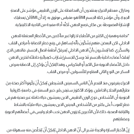
وما زالَ، معظم الخبراءِ يعتقدون أن المحافظة على الوزنِ الطبيعيِ مؤشر على الصحةِ
الجيدةِ، وأن مؤشر كتلة الجسم
BMI
هو مقياس موثوق به. إلا أن
BMI
لَنْ يَعطيك
الإشارةَ المضبوطةَ عن مكان تجمع الدهنِ، لَكنَّه أداة مفيدة من الناحية الاكلينيكية
.
*
نحافة وهمية إن الكثير من الأطباء لا زالوا غير متأكدين من الأخطارِ المحتملة للدهنِ
الداخليِ، لكن البعضَ منهم يَشْكّونَ بأنّه يُساهمُ في رفع خطرِ الاصابة بأمراضِ القلب
والسكّريِ، كما يُفسّرونَ بأنّ الدهنِ الداخليِ يُعرقلُ أنظمةَ اتصالِ الجسمَ، فالدهن الذي
يُغلفُ أعضاء داخليةَ بالجسم قَدْ يرسلُ للجسمَ إشاراتِ كيميائيةِ خاطئة لتخزين الدهنِ
داخل الأعضاء الحيوية مثل الكبدِ أَو البنكرياسِ، وهذا يُمْكِنُ أَنْ يؤدّي إلى الاصابة بمرض
السكر من النوع الثاني المقاوم للأنسولينِ، أَو مرض القلب
.
الخبراء يعَرفون منذ القدم بأنّ الناسِ السمينين النشيطينِ يُمكنُ أَنْ يَكُونوا أكثر صحَة مِنْ
نظرائِهم النحلاءِ الخاملينِ. ويؤكد الدّكتورَ ستيفن بلير، خبير السمنةِ في جامعةِ كارولينا
الجنوبية أن الأشخاص ذوي الوزنِ الطبيعي الذين يعيشون حياة خاملة غير صحية هم في
خطرِ للموت أعلى بكثير من الأشخاصِ البدينينِ الذين يعيشون حياة مليئة بالنشاط
واللياقة الصحية، ذلك لأن الأخيرين يُخزنون الدهنَ تحت الجلدِ وليس في أعضائهم الحيويةِ
وعضلاتِهم
.
إنّ الأخبارَ السارة والجيدةَ تشير الى أنّ الدهنِ الداخليِ يُمْكِنُ أَنْ يُتخلّصَ منه بسهولة من