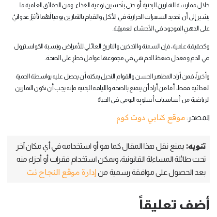
خلال ممارسة التمارينِ البدنية أَو حتى بتَحسين نوعية الغذاء. ومن الحقائق العلمية ما
يشير إلى أن تحديد السعرات الحرارية في الأكل والقيام بالتمارين يوميا لَهُما تأثيرُ عدوانيُ
على الدهنِ الموجود في الأحشاء العميقِة
.
وكحقيقة علمية، فإن السمنة والتدخين والتاريخ العائلي للأمراض ونِسبة الكولسترول
في الدم ومعدل ضغطَ الدم هي في مجموعها عوامل خطرِ على الصحة
.
وأخيراً، فمن أراد المظهر الحسن والقوام النحيل يمكنه أن يحصل عليه بواسطة الحمية
الغذائية فقط، أما من أراد أن يتمتع بالصحة واللياقة البدنية فإنه يجب أن تكون التمارين
الرياضية من أساسيات أسلوبِه اليومي في الحياة
موقع كتابي دوت كوم
المصدر:
تنويه:
يمنع نقل هذا المقال كما هو أو استخدامه في أي مكان آخر
تحت طائلة المساءلة القانونية، ويمكن استخدام فقرات أو أجزاء منه
إدارة موقع النجاح نت
بعد الحصول على موافقة رسمية من
أضف تعليقاً