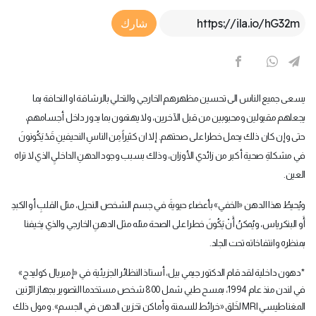
Article Link
شارك
يسعى جميع الناس الى تحسين مظهرهم الخارجي والتحلي بالرشاقة او النحافة بما
يجعلهم مقبولين ومحبوبين من قبل الآخرين، ولا يهتمون بما يدور داخل أجسامهم،
حتى وإن كان ذلك يحمل خطرا على صحتهم. إلا ان كثيراً مِن الناسِ النحيفينِ قَدْ يَكُونونَ
في مشكلةِ صحية أكبر من زائدي الأوزان، وذلك بسبب وجود الدهنِ الداخليِ الذي لا تراه
العين
.
ويُحيطُ هذا الدهن «الخفي» بأعضاء حيويةَ في جسم الشخص النحيل، مثل القلبِ أو الكبدِ
أَو البنكرياس، ويُمكنُ أَنْ يَكُونَ خطرا على الصحة مثله مثل الدهنِ الخارجي والذي يخيفنا
بمنظره وانتفاخاته تحت الجلد
.
*
دهون داخلية لقد قام الدكتور جيمي بيل، أستاذ النظائر الجزيئية في «إمبريال كوليدج»
في لندن منذ عام 1994، بمسح طبي شمل 800 شخص مستخدما التصوير بجهاز الرّنين
المغناطيسي
MRI
لخَلق «خرائط للسمنة وأماكن تخزين الدهن في الجسم». ومول ذلك