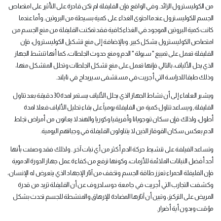
من الكوليسترول الزائد. وفي الواقع فإن الفليفلة لم تكن قادرة على التأثير على امتصاص
الجسم للكوليسترول عندما احتوى الغذاء على كمية بسيطة من البروتين. وأما عندما
كانت كمية البروتين الموجود في الغذاءكافية فقد تمكنت الفليفلة من منع الجسم من
امتصاص الكوليسترول بشكل كبير. وبالإضافة إلى منع تشكيل الكوليسترول، فإن
الفليفلة تعمل على تمييع " سيولة " الدم ومنع حدوث الجلطات، كما أنها تنشط الجهاز
الذي يحل الألياف، بالتالي فإنها تعمل على منع تشكل الجلطات وتحلل المتشكل منها،
وذلك طبقا للدراسة التي أجريت في مستشفى سيربداج في تايلند
.
ويشير العلماء إلى أن نشاط الجهاز الذي يحلل الألياف يستمر لمدة 30 دقيقة بعد تناول
الفليفلة, ويساعد تناول كمية من الفليفلة يومياً على بقاء تحليل الألياف فعلا لمدة
أطول، ولذلك فإن سكان تيوجويانا وأفريقيا وكوريا والهند لا يعانون من أمراض تجلط
الدم بعكس سكان القوقاز الذين لا يتناولون الفليفلة في وجباتهم اليومية
.
وتساعد الفيلفة على تنشيط حركة الدم أكثر من أي نبات آخر.. ولذلك فقد وصفت بأنها
أحد أفضل النباتات الملائمة للأزمات، وكونها ترفع من كفاءة عمل جهاز الدورة الدموية
فإن الفليفلة الحمراء تعزز طاقة الجسم وتخفف من آثار الإجهاد الذي يتعرض له الإنسان،
وكشفت التجارب التي أجريت في جامعة دوسلدروف عن أن الفليفلة تزيد من قدرة
المريض على التركيز، وتبين أن آثارها المضادة للإرهاق والمنشطة للجسم تحدث بشكل
مؤقت وبدون أية أضرار
.