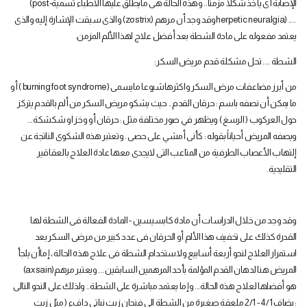
الإصابة أى يأخذ شكلاً مزمناً.. وهذه الحالة هى مايطلق عليها الاطباء تسمية
(post-
herpetic neuralgia) ....
وقد وجد أن مرهم
(zostrix)
والذى سبقت الإشارة إليه والذى
يعتمد مفعوله على مادة الشطة بعد أفضل علاج لهذا الألم المزمن
.
الشطة .... تحل مشكلة قدم مريض السكر
:
من أبرز مضاعفات مرض السكر واكثرهاشيوعا مايسمى
( burning foot syndrome)
أو
ما يمكن أن نصفه باسم : حرقان القدم.. حيث يشكو مريض السكر من ألم بالقدم يتركز
حول العركوب ( الرسغ ) ويظهر في صور مختلفة مثل : حرقان أو وخز او شكشكة...
ويصفه المريض أحياناً بقوله : كأنى أمشي على حصى . وتعتبر هذه الشكوى الناتجة عن
إلتهاب الأعصاب الطرفية من المتاعب التى لايجدى معها عادة العلاج بالعقاقير
التقليدية
.
وقد وجد من خلال الدراسات أن مادة كابسيسين - المادة الفعالة فى الشطة لها
القدرة كذلك على تخفيف هذا الألم أو الحرقان فى عدد كبير من مرضى السكر بعد
استمرار العلاج لنحو أربعة أسابيع ولاستخدام الشطة فى علاج هذه الحالة ، إماأن يلجأ
المريض هنا لدهان القدم المؤلمة بأحد المرهمين السابقين ... ويعتبر مرهم
(axsain)
هو أفضلها لعلاج هذه الحالة... وإما يعتمد مباشرة على الشطة.. ولذلك على النحو التالى
: يضاف 4/1 - 2/1 ملعقة صغيرة من الشطة الى فنجان زيت نباتي دافء ( مثل زيت