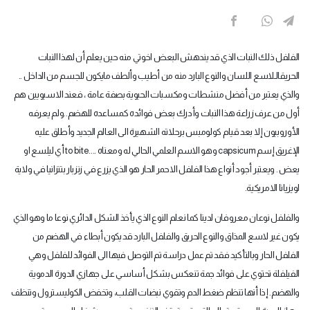
الفلفل ذلك النبات الذي قد يندهش البعض اخوتي منه حين يعلم أن لهذا النبات
الحريق
الـلاسع اللسان والنوع البارد منه من أطيب وألطف مايكون للجسم من الداخل ..
والذي يعتبر من أفضل منشطات ومكسبات الحيوية بصفة عامة ، فعند الاسيويين هم
أول من عرف زراعة هذا النبات وأدرك بعض فوائده كمساعده للهضم..ولم يعرفه
الأوروبيون إلا بعد قيام كولومبس برحلاته الشهيرة الى العالم الجديد وأطلق عليه
الإغريق إسم
capsicum
وهو الاسم العلمي الحالي له ومعناه
to bite....
أي ليلسع او
يعض . ويعتبر أجود أنواع هذا الفلفل الاحمر الحار هو الذي يزرع في زنزبار بتنزانيا في ولاية
لويزيانا الامريكية
.
والفلفل نوعان معروفان لدينا كما نعلم النوع الذي يأخذ الشكل الدائري نوعا ما وهو الذي
يكون غير لاسع المذاق والنوع الحريق والفلفل البارد قد يكون أبطاء في الهضم من
الفلفل الحار وبالتأكيد فقد تم عمل دراسة تم التوصل فيها الى الفوائد للفلفل وهي
الفيلفلة تحتوي على فوائد جمة تنعكس بشكل أساسي على جهازي الدورة الدموية
والهضم. إذا أنها تنظم ضغط الدم وتقوي نبضات القلب، وتخفض الكوليسترول وتنظف