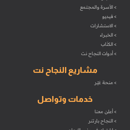
> الأسرة والمجتمع
> فيديو
> الاستشارات
> الخبراء
> الكتَاب
> أدوات النجاح نت
مشاريع النجاح نت
> منحة غيّر
خدمات وتواصل
> أعلن معنا
> النجاح بارتنر
> اشترك في بذور النجاح