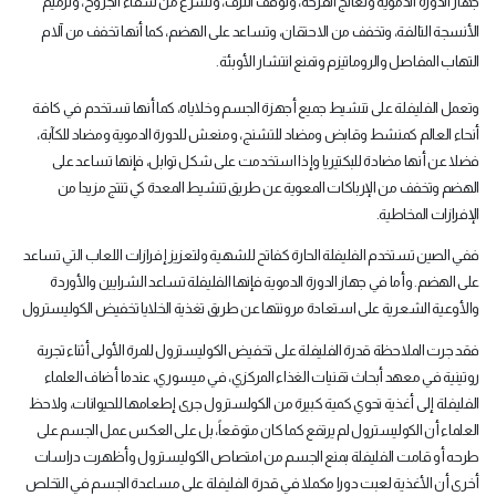
جهاز الدورة الدموية وتعالج القرحة، وتوقف النزف، وتسرع من شفاء الجروح، وترميم
الأنسجة التالفة، وتخفف من الاحتقان، وتساعد على الهضم، كما أنها تخفف من آلام
التهاب المفاصل والروماتيزم وتمنع انتشار الأوبئة
.
وتعمل الفليفلة على تنشيط جميع أجهزة الجسم وخلاياه، كما أنها تستخدم في كافة
أنحاء العالم كمنشط وقابض ومضاد للتشنج، ومنعش للدورة الدموية ومضاد للكآبة،
فضلا عن أنها مضادة للبكتيريا وإذا استخدمت على شكل توابل، فإنها تساعد على
الهضم وتخفف من الإرباكات المعوية عن طريق تنشيط المعدة كي تنتج مزيدا من
الإفرازات المخاطية
.
ففي الصين تستخدم الفليفلة الحارة كفاتح للشهية ولتعزيز إفرازات اللعاب التي تساعد
على الهضم. وأما في جهاز الدورة الدموية فإنها الفليفلة تساعد الشرايين والأوردة
والأوعية الشعرية على استعادة مرونتها عن طريق تغذية الخلايا تخفيض الكوليسترول
فقد جرت الملاحظة قدرة الفليفلة على تخفيض الكوليسترول للمرة الأولى أثناء تجربة
روتينية في معهد أبحاث تقنيات الغذاء المركزي، في ميسوري، عندما أضاف العلماء
الفليفلة إلى أغذية تحوي كمية كبيرة من الكولسترول جرى إطعامها للحيوانات، ولاحظ
العلماء أن الكوليسترول لم يرتفع كما كان متوقعاً، بل على العكس عمل الجسم على
طرحه أو قامت الفليفلة بمنع الجسم من امتصاص الكوليسترول وأظهرت دراسات
أخرى أن الأغذية لعبت دورا مكملا في قدرة الفليفلة على مساعدة الجسم في التخلص