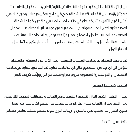
من اوائل الكتاابات التي ذكرت فوائد الشطة في التاريخ الطبي حيث ذكر ان الطبيب ((
صموئيل ثومبسن )) قد استخدم الشطة بنجاح في علاج بعض مرضاه .. وكان ذلك في
أوائل القرن الثامن عشر كما جاء في كتاب الطب الطبيعي ملخص لفوائد الشطة
الصحية ذكره احدى الاطباء بقوله ان الشطة تزيد من قوة سائر الاعضاء وتساعد على
الهضم ، كما انها تنشط كل الاعضاء المفرزة (الغدد) وفى حالة الحاجة الى منشط ،
فليس هناك أفضل من الشطة فهى منشط امن تماماً ،يجب ان يكون دائما محل
الاختيار الاول
.
كما توصف الشطة في حالات السخونة الخفيفة ، وفي الامراض المنهكة ..والشطة
لاتؤدي الى أي نوع من التسمم ولا الى أي تفاعلات ضارة. كما انها تفيد للغاية في حالات
الاسهال او الدوسنتاريا المصحوبة بخروج دم او مخاط مع البراز ورائحة كريهة للفم
.
الشطة كمنشط للهضم
:
وجد ان الفلفل الاحمر الحار ( الشطة ) ينشط خروج اللعاب والعصارات المعدية الهاضمة.
ومن المعروف ان اللعاب يحتوي على انزيمات تساعد في هضم الكربوهيدرات ، بينما
تحتوي الافرازات المعدية على حامض وانزيمات اخرى تقوم بهضم مختلف عناصرالطعام
.
لاتخف من الشطة
: