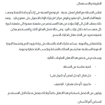
الطريقة والاستعمال
:
تطحن الشطة مع الملح لعمل عجينة .. ثم توضع العجينة في إناء أو زجاجة للحفظ ويصب
عليها الماء المغلى ( او منقوع بابونج مركز ) ثم يترك الإناء للحصول على منقوع بارد ... وبعد
ذلك يضاف الخل الى الإناء يؤخذ من هذا المستحضر من ملعقة صغيرة الى ملعقة كبيرة
كل نصف ساعة خلال نزلات البرد . وفى حالة تحمل المذاق الـلاذع للمستحضر يمكن
تخفيفه بمزيد من الماء دهان لتدليك الجسم
.
ولـلانتعاش والحيوية : يساعد تدليك الجلد بالشطة على زيادة ورود الدم وتنشيط الدورة
الدموية السطحية مما يشعر المدلك بالنشاط ويكسب الجلد نضارة وحيوية
.
ويستخدم في تحضير هذا الدهان المكونات التالية
:
-
كمية مناسة من الشطة
.
-
خل تفاح ( او خل ابيض أو كحول نقى
)
-
ماء ورد ( أو ماء مقطر ).. للتخفيف
.
ويكون من الافضل استخدام هذا الدهان دافئاً ولذلك يفضل تدفئة الخل المستخدم
لتسكين ألم الأسنان
: