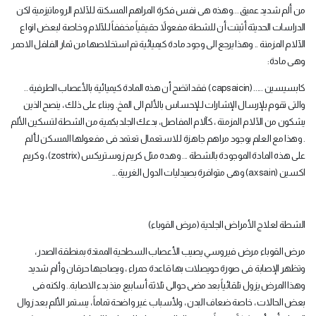
من ألم شديد عميق ...وهذه هى نفس فكرة المراهم المسكنة لـلآلام الروماتيزمية لكن
الدراسات الحديثة أثبتت أن للشطة مفعولاً حقيقياً مخففاً لـلآلام وخاصة لبعض انواع
الآلام المزمنة .. وهذا يرجع الى وجود مادة كيميائية تم استخلاصها من ثمار الفلفل الاحمر
وهى مادة
:
كابسيسين
( capsaicin) .....
فقد اتضح أن هذه المادة كيميائية بالأعصاب الطرفية ..
والتى تقوم بلإرسال الإشارات لـلإحساس بالألم الى المخ. وبناء على ذلك ، ينصح الذين
يشكون من الآلام المزمنة ، كآلام المفاصل، بدعك الجلد بكمية من الشطة لتسكين الألم
. وهذا مع العلم بوجود مراهم جاهزة لـلاستعمال تعتمد فى مفعولها المسكن لـألم
على هذه المادة الموجودة بالشطة ... وهده مثل كريم زوستريكس
(zostrix)
، وكريم
اكسين
(axsain)
وهى متوافرة بصيدليات الدول الغربية
...
الشطة لعلاج الأمراض الجلدية (مرض القوباء
)
مرض القوباء مرض فيروسي يصيب الأعصاب السطحية الممتدة بمنطقة الصدر ،
وتظهر الإصابة فى صورة حويصلات بها قاعدة حمراء ، ويصاحبها حرقان وألم شديد
وهذا المرض يزول تلقائياً بعد مضى حوالى ثلاثة أسابيع منذ بدء الاصابة.. ولكنه فى
بعض الحالات ، خاصة ضعاف البدن ، ولأسباب غير واضحة تماماً ، يستمر الألم بعد زوال