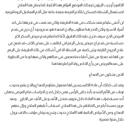
الكافور أو زيت الزيتون) ويدلك الموضع المؤلم بهذا الخليط كما يصلح هذا العلاج
لاستعمال الشطة كمسكن لـلآلام المزمنة بصفة عامة مثل آلام المفاصل الروماتيزمية
.
لن أخفى عليكم فقد شككت فى هذه الطريقة ولكن قد قمت في تجربتها على احد
أفراد الاسره ولكن الحذر هنا مطلوب والذي اقصده هو عدم وجود أي جرح في قدم
المريض الذي سوف تجرى عليه تلك الطريق لأننا كما نعلم قدم مريض السكر اكثر
حساسية من قدم اي مريض وعلى الرغم انني اطلعت على بعض الكتب قد تنصح في
علاج الجروح النازفة برش كمية من الشطة الا انني أشكك في تلك الطريقة على الرغم
من انها قد صدرة من قبل أطباء متخصصين في مجالهم ولكن فيها نوعا من الخطورة
على صحةالمريض من رأي الخاص ولذا لم اطرحها هنا
للذين يشكون من الصداع
:
وقد ثتب كذلك أن مادة الكابسيسين لها مفعول مقاوم للصداع والذى يتميز بحدوث
نوبات من الألم الشديد بأحد جانبى الرأس فمن خلال احدى الدراسات قام المرضى بدهان
أحد مستحضرات هذه المادة داخل تجويف فتحتى الأنف وعلى الأنف من الخارج ... وبعد
مرور خمسة أيام من الانتاظم على هذا العلاج ، استجاب أغلبهم للعلاج وزال عنهم
الصداع. ومن الأعراض الجانبية لهذا العلاج حدوث رشح وحرقان مؤقت بالانف يزول
خلال فترة قصيرة
.