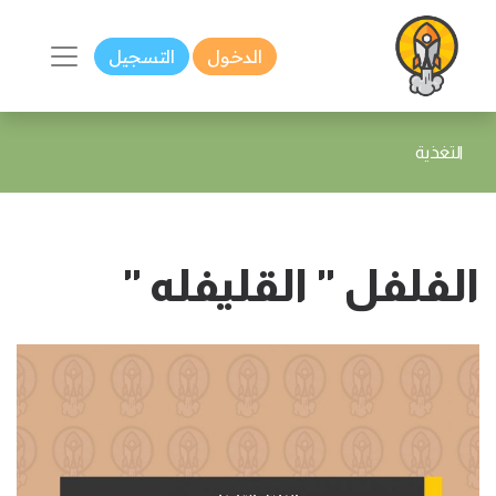
الدخول
التسجيل
التغذية
الفلفل " القليفله "