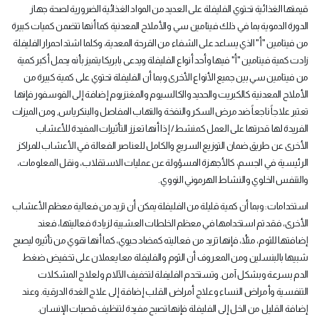
قيمتها الغذائية تحتوي الفليفلة على العديد من المواد الغذائية الضرورية لصحة جهاز
الدورة الدموية بما في ذلك فيتامين سي والأملاح المعدنية كما أنها تتضمن كميات كبيرة
من فيتامين "أ" الذي يساعد على الشفاء من القرحة المعدية، وكلما اشتد احمرار الفليفلة
زادت كمية فيتامين "أ" فيها وأحد أنواع الفليفلة ويدعى بابريكا يتميز بأنه يحمل أكبر كمية
من فيتامين سي بين جميع الأنواع الأخرى وبما أن الفليفلة تحتوي على كمية كبيرة من
الأملاح المعدنية كالكبريت والحديد والكالسيوم والمغنزيوم إضافة إلى الفوسفور فإنها
تعتبر علاجاً ناجعاً ضد مرض السكر والنفخة والتهاب المفاصل والبنكرياس, ومن الميزات
الفريدة لها قدرتها على العمل كمنشط/ إذا أنها تعزز التأثيرات المفيدة للأعشاب
الأخرى عن طريق ضمان التوزيع السريع والكامل للعناصر الفعالة في الأعشاب للمراكز
الرئيسية في الجسم، كالأجهزة المسؤولة عن عمليات الاستقلاب، ونقل المعلومات،
والتنفس الخلوي والنشاط الهرموني النووي
.
استخدامات: وبما أن كمية قليلة من الفليفلة يمكن أن تزيد من فعالية معظم الأعشاب
الأخرى، فقد تم استخدامها في معظم الخلطات العشبية لزيادة فعاليتها، فعند
إضافتها للثوم، مثلاُ، فإنها تزيد من فعاليته كمضاد حيوي، كما أنها تقوي من تأثيره ليصبح
شبيها بالبنسلين ومن المعروف أن الثوم والفليفلة معا يعملان على تخفيض ضغط
الدم بسرعة وبشكل آمن. وتستخدم الفليفلة لتخفيف الآلام ولعلاج المشكلات
التنفسية وأمراض النساء وعلاج أمراض القلب إضافة إلى علاج الغدة الدرقية. وعند
إضافة القليل من الخل إلى الفليفلة فإنها تصبح مفيدة لتنظيف قصبات الإنسان
.