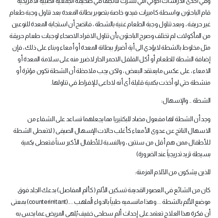
وفي احدى الدراسات اخوتي التي نشرت نتائجها في صحيفة الجمعية الطبية الامريكية
قام الباحثون بواسطة كاميرات فيديو خاصة بتصوير بطانة المعدة بعد تناول وجبة طعام
غير حريفة ، وبعد تناول وجبة الطعام غنية بالشطة ، فاتضح أن استجابة المعدة للنوعين
من المأكولات لم تختلف وصرح الباحثون بأن تناول الافراد الاصحاء لوجبات طعام حريقة
مثل مخلوط بالشطة لايؤدي الى أية أضرار ببطانة المعدة أو أمعاء وبناء على ذلك ، فإن
إضافة الشطة للطعام أو أكل الفلفل الاحمر الحار لاضرر منه على سلامة المعدة أو
الامعاء ، على عكس مايعتقد البعض ، ولكن يجب ملاحظة أن الشطة تكون مؤثرة أو
منشطة حتي لو أخذت بكمية قليلة أى أنه لاداعى لـلإفراط في تناولها
.
الشطة .. والإسهال
:
وجد أن الشطة لها مفعول مضاد للبكتيريا مما يجعلهما تساعد على الشفاء من
الاسهال الناتج عن عدوى الأمعاء كأغلب حالات الإسهال الصيفى ( لاتعطى الشطة
لـلأطفال ممن هم أقل من سنتين ، وبالنسبة لـلأطفال الأكبر سناً فتعطى بكمية
بسيطة تزيد تدريجياً عند الضرورة
)
للذين يشكون من الآلام المزمنة
:
كان من الشائع في العصور القديمة تسكين الألم ( كألم المفاصل ) بدعك الجلد فوق
موضع الألم بالشطة ... وهذا مانسميه طبياً بالدواء الُملهب
(counterirritant)....
بمعنى
أن فكرة هذا العلاج تعتمد على إحداث ألم سطحى خفيف يُلهى المريض عما يحس به