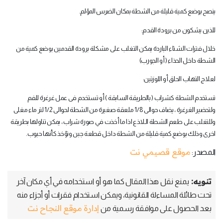
ينصح بوضع كمية قليلة من الشطة بمكان الضرس المؤلم
.
للذين يشكون من برودة القدم
:
خلال فترات الشتاء الباردة يمكن التغلب على مشكلة برودة القدمين بوضع كمية من
الشطة داخل الحذاء ( أو الجورب
)
لعلاج التهاب الحلق أو اللوزتين
:
تستخدم الشطة كشراب ( بالطريقة السابقة ) أو تستخدم فى عمل غرغرة للفم
ولتحضير الغرغرة ، يضاف حوالى 1/8 ملعقة صغيرة من الشطة لحوالى 1/2 لتر ماء مغلى
وللتغلب على طعم الشطة الـلاذع اذا ما أخذت في صورة شراب ، يمكن تناولها بطريقة
اخرى وذلك بوضع كمية قليلة من الشطة داخل قطعة جبن وتؤخذ كأنها حبوب
.
موقع قصيمي نت
المصدر:
تنويه:
يمنع نقل هذا المقال كما هو أو استخدامه في أي مكان آخر
تحت طائلة المساءلة القانونية، ويمكن استخدام فقرات أو أجزاء منه
إدارة موقع النجاح نت
بعد الحصول على موافقة رسمية من