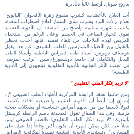
بتاريخ طويل، أرتبط غالباً بالأديرة.
أخذ العلاج بالأعشاب، كشرب منقوع زهرة الأقحوان "البانونج"
لعلاج نزلات البرد وشرب شاي الشمار لعلاج اضطراب المعدة،
يكتسب شهرة متنامية وأصبح من المعتقد أن الأدوية العشبية
تقوي الجهاز المناعي في الجسم. وعلى الرغم من استخدام
المريض لهذه العلاجات من تلقاء نفسه، فإنها أخذت تحظى
بالقبول بين الأطباء الممارسين للطب التقليدي. عن هذا يقول
غوستاف دوبوس، أستاذ طب الأمراض الباطنية وأستاذ الطب
البديل والتكاملي في جامعة دويسبورغ-إيسن: "يرغب المرضى
في تجنب الآثار الجانبية للأدوية التقليدية فيتجهون إلى الأدوية
الطبيعية".
"لا نريد إنكار الطب التقليدي"
ومن جانبها تعتقد الرابطة المركزية لأطباء الطب الطبيعي "زد
إيه إي إن" أيضاً أن الأدوية العشبية والطبيعية أخذت تكتسب
قبولاً لاسيما بين من لديهم أمراض حساسية أو مشكلات صحية
مزمنة. وفي هذا السياق تقول المتحدثة باسم الرابطة كريستل
بابينديك: "لا نريد إنكار الطب التقليدي! فالطب الطبيعي ليس
بديلاً عنه. لكن يمكن للمرء أن يكون أكثر نجاحاً إذا عمل على
المسارين". وتستخدم الأدوية العشبية تقليدياً لمكافحة الأمراض