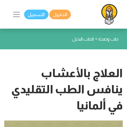
الدخول
التسجيل
>
طب وصحة
الطب البديل
العلاج بالأعشاب
ينافس الطب التقليدي
في ألمانيا