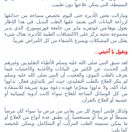
البسيطة، التي يمكن علاجها دون طبيب.
ومازالت بعض الأديرة حتى اليوم تخصص مساحة من حدائقها
لزراعة النباتات التي يعتمد عليها الطب البديل. في هذا الإطار
يقول يوهانس غوتفريد ماير من جامعة فورتسبورغ، الذي يدير
مجموعة بحثية تركز على الاكتشافات الطبية للأديرة: هناك شيء
يقلل من المشكلات ويسرع بالشفاء من كل الأمراض تقريباً.
ونقول يا أحبتي...
لقد سبق النبي صلى الله عليه وسلم الأطباء التقليديين وغيرهم
إلى الحديث عن الكثير من النباتات والأغذية والأعشاب فيما
يعرف بالطب النبوي، والعجيب أن النبي صلى الله عليه وسلم
لم ينكر العلاج بالطب التقليدي، حيث أمر بالتداوي فقال: تداووا
عباد الله، ولا تداووا بمحرَّم! فهذه دعوة نبوية شريفة للاستفادة
من كل الوسائل المتاحة للعلاج سواء كانت أدوية كيميائية أو
عشبية أو العلاج بالقرآن.
ولذلك فإنني أنصح كل من يعاني من مرض ما سواء كان مرضاً
بسيطاً أو مزمناً أو مستعصياً، أن يطبق عدة أنواع من العلاج أو
ما يمكن تسميته الطب المركَّب أو المتكامل، ويمكن تلخيصه
كما يلي: