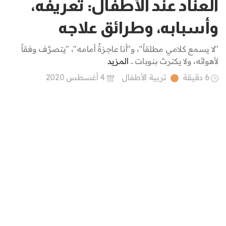
العناد عند الأطفال: تعريفه،
وأسبابه، وطرائق علاجه
"لا يسمع كلامي مطلقاً"، و"أنا عاجزةٌ أمامه"، "يتصرَّف وفقاً
لأهوائه، ولا يكترث بنوبات ..
المزيد
6 دقيقة
تربية الأطفال
4 أغسطس 2020