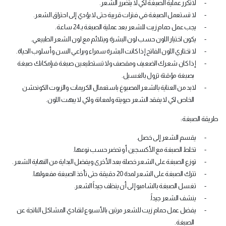
-
لاتكرر عملية الصبغة لكي لا يتضرر الشعر.
-
لا تستعمل الصبغة في فترات قريبة حتى لا يؤدي إلى احتراق الشعر.
-
يجب عمل حمام زيت للشعر بعد عملية الصبغة بـ24 ساعة.
-
يكون اختيار اللون حسب لون البشرة ويتلائم مع لون الشعر الطبيعي.
-
لا تختاري اللون الفاتح إذا كانت البشرة سمراء ويراعي السن وأسلوب الحياة.
-
إذا كان شعرك الضعيف ومقصف ولا تستطيعين صبغة فبإمكانك صبغة
بصبغة مؤقتة تزول بالغسيل.
-
لابد من العناية بالشعر المصبوغ باستعمال الكريمات والزيوت الكوندشن
الخاص لكي لا يفقد الشعر حيويتة ولمعانة ولكي لا يبهت اللون.
طريقة الصبغة:
-
يقسم الشعر إلى خصل.
-
تخلط الصبغة مع الأكسجين أو تحضر حسب نوعها.
-
توزع الصبغة على الشعر خصلة بعد الأخرى ويفضل البداية من النهاية الشعر .
-
تترك الصبغة على الشعر لمدة 20 دقيقة حتى تأخذ الصبغة مفعولها.
-
تغسل الصبغة بالشامبو إلى أن ينظف جيداً الشعر.
-
ينشف الشعر جيداً.
-
يفضل عمل حمام زيت للشعر مرتين بالأسبوع لتفادي المشاكل الناتجة عن
الصبغة.