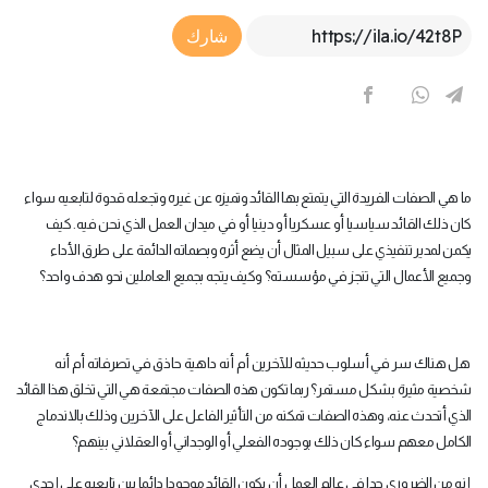
Article Link
شارك
ما هي الصفات الفريدة التي يتمتع بها القائد وتميزه عن غيره وتجعله قدوة لتابعيه سواء
كان ذلك القائد سياسيا أو عسكريا أو دينيا أو في ميدان العمل الذي نحن فيه. كيف
يكمن لمدير تنفيذي على سبيل المثال أن يضع أثره وبصماته الدائمة على طرق الأداء
وجميع الأعمال التي تنجز في مؤسسته؟ وكيف يتجه بجميع العاملين نحو هدف واحد؟
هل هناك سر في أسلوب حديثه للآخرين أم أنه داهية حاذق في تصرفاته أم أنه
شخصية مثيرة بشكل مستمر؟ ربما تكون هذه الصفات مجتمعة هي التي تخلق هذا القائد
الذي أتحدث عنه، وهذه الصفات تمكنه من التأثير الفاعل على الآخرين وذلك بالاندماج
الكامل معهم سواء كان ذلك بوجوده الفعلي أو الوجداني أو العقلاني بينهم؟
إنه من الضروري جدا في عالم العمل أن يكون القائد موجودا دائما بين تابعيه على إحدى