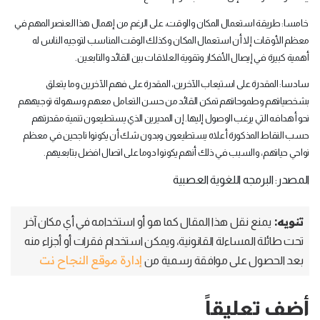
خامسا: طريقة استعمال المكان والوقت، على الرغم من إهمال هذا العنصر المهم في
معظم الأوقات إلا أن استعمال المكان وكذلك الوقت المناسب لتوجيه الناس له
أهمية كبيرة في إيصال الأفكار وتقوية العلاقات بين القائد والتابعين.
سادسا: المقدرة على استيعاب الآخرين، المقدرة على فهم الآخرين وما يتعلق
بشخصياتهم وطموحاتهم تمكن القائد من حسن التعامل معهم وسهولة توجيههم
نحو أهدافه التي يرغب الوصول إليها. إن المديرين الذي يستطيعون تنمية مقدرتهم
حسب النقاط المذكورة أعلاه يستطيعون وبدون شك أن يكونوا ناجحين في معظم
نواحي حياتهم، والسبب في ذلك أنهم يكونوا دوما على اتصال افضل بتابعيهم.
المصدر: البرمجه اللغوية العصبية
تنويه:
يمنع نقل هذا المقال كما هو أو استخدامه في أي مكان آخر
تحت طائلة المساءلة القانونية، ويمكن استخدام فقرات أو أجزاء منه
إدارة موقع النجاح نت
بعد الحصول على موافقة رسمية من
أضف تعليقاً