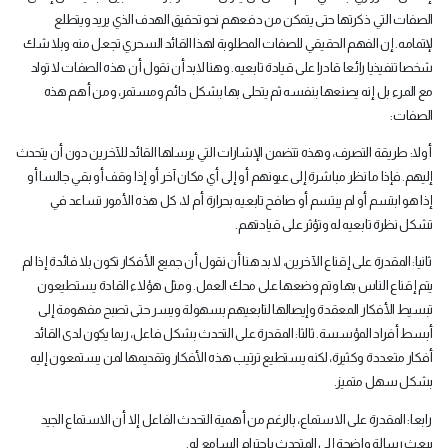
الصفات التي ذكرتها حتى يتمكن من دفعهم نحو تحقيق الهدف الذي يريد ويتطلع
لإتمامه. إن الفهم الحقيقي للصفات المطلوبة لهذا القائد السحري تجعل منه وبلا شك
شخصا تنفيذيا رائعا قادرا على قيادة تابعيه. وهنا لابد أن نقول أن هذه الصفات لا تولد
مع المرء بل إنه يصنعها بنفسه ثم يتحلى بها بشكل دائم ومستمر، ومن أهم هذه
الصفات:
أولا: طريقة التصرف، وهذه تتضمن الإشارات التي يرسلها القائد للآخرين دون أن يتحدث
إليهم. فإذا ما نظر مباشرة إلى عيونهم أو إلى أي مكان آخر أو إذا وقف أو بقي جالسا أو
إذا هو ابتسم أو لم يبتسم أو صافح تابعيه بحرارة أم لا، كل هذه الأمور تساعد في
تشكل نظرة تابعيه له وتؤثر على قيادتهم.
ثانيا: المقدرة على إقناع الآخرين، لا بد هنا أن نقول أن جميع الأفكار تكون بلا فائدة إذا لم
يتم إقناع الناس بها وتم وضعها على محك العمل. ومثل هؤلاء القادة يستطيعون
تبسيط الأفكار المعقدة وإيصالها لتابعيهم بسهولة ويسر حتى تصبح مفهومة إلى
أبسط أفراد المؤسسة. ثالثا: المقدرة على التحدث بشكل فاعل، ربما يكون لدى القائد
أفكار متعددة وكثيرة، لكنه يستطيع ترتيب هذه الأفكار وتقديمها لمن يستمعون إليه
بشكل سهل متميز.
رابعا: المقدرة على الاستماع، بالرغم من أهمية التحدث الفاعل إلا أن الاستماع الجيد
يبعث رسالة واضحة إلى المتحدث باحترام السامع له.