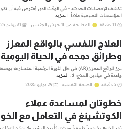
تكشف الإحصاءات الحديثة – في الوقت الذي يُفترض فيه أن تكو
المؤسسات التعليمية ملاذاً ..
المزيد
11 دقيقة
المعالجة من التحرش الجنسي
31 يوليو 2025
العلاج النفسي بالواقع المعزز
وطرائق دمجه في الحياة اليومية
برز الواقع المعزز (AR) في ظل الثورة الرقمية المتسارعة بوصف
واعدة في ميادين العلاج، لا ..
المزيد
5 دقيقة
الصحة النفسية
29 يوليو 2025
خطوتان لمساعدة عملاء
الكوتشينغ في التعامل مع الخو
يُعد الخوف شعوراً طبيعياً ومشتركأً بين البشر، ولا يمكن التخل