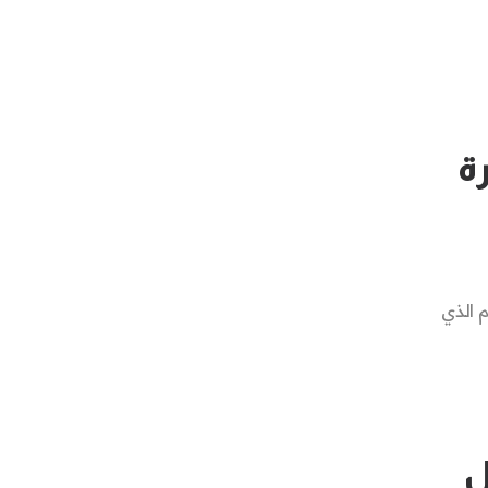
ة
م الذي
ل