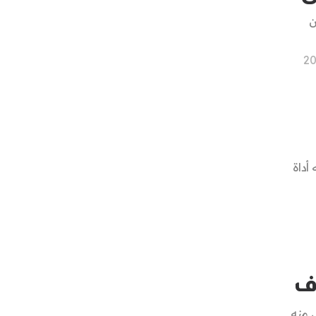
ن
ه أداة
ف
ص منه