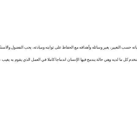
وياته حسب التغيير، يغير وسائله وأهدافه مع الحفاظ على ثوابته ومبادئه، يحب الفضول والاس
تخدم كل ما لديه وهي حالة يندمج فيها الإنسان اندماجا كاملا في العمل الذي يقوم به يغيب