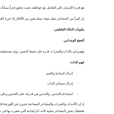
هو قدرة الإنسان على التعامل مع عواطفه بحيث يحقق قدراً ممكناً 
إن كثيراً من المشاعر تتولد نتيجة نمط معين من الأفكار إذا غيرنا الف
مكونات الذكاء العاطفي
:
النضج الوجداني
:
وهو وعي بالذات والقدرات، قدرة على ضبط النفس، رؤية مستقبلية مع 
فهم الذات
:
-
إدراك المبادئ والقيم
.
-
إدراك مشاعر الذات
.
-
استخدام الحدس: والحدس هي قدرتك على التخمين وعلى اس
إذ إن الأحداث والخبرات والمشاعر المصاحبة تختزن في اللوزة
dola
فتعطيك نفس المشاعر سلبية كانت أم إيجابية التي شعرت بها في