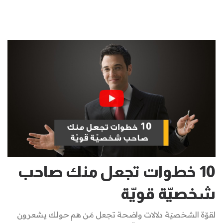
10 خطوات تجعل منك صاحب
شخصيّة قويّة
لقوّة الشخصيّة دلالات واضحة تجعل مَن هم حولك يشعرون