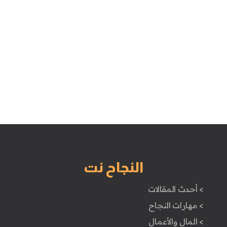
النجاح نت
> أحدث المقالات
> مهارات النجاح
> المال والأعمال