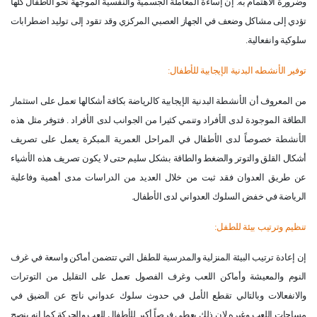
وضرورة الاهتمام به. إن إساءة المعاملة الجسمية والنفسية الموجهة نحو الأطفال كلها
تؤدي إلى مشاكل وضعف في الجهاز العصبي المركزي وقد تقود إلى توليد اضطرابات
سلوكية وانفعالية
.
توفير الأنشطه البدنية الإيجابية للأطفال
:
من المعروف أن الأنشطة البدنية الإيجابية كالرياضة بكافة أشكالها تعمل على استثمار
الطاقة الموجودة لدى الأفراد وتنمي كثيرا من الجوانب لدى الأفراد . فتوفر مثل هذه
الأنشطة خصوصاً لدى الأطفال في المراحل العمرية المبكرة يعمل على تصريف
أشكال القلق والتوتر والضغط والطاقة بشكل سليم حتى لا يكون تصريف هذه الأشياء
عن طريق العدوان فقد ثبت من خلال العديد من الدراسات مدى أهمية وفاعلية
الرياضة في خفض السلوك العدواني لدى الأطفال
.
تنظيم وترتيب بيئة للطفل
:
إن إعادة ترتيب البيئة المنزلية والمدرسية للطفل التي تتضمن أماكن واسعة في غرف
النوم والمعيشة وأماكن اللعب وغرف الفصول تعمل على التقليل من التوترات
والانفعالات وبالتالي تقطع الأمل في حدوث سلوك عدواني ناتج عن الضيق في
مساحات اللعب وغيره لان ذلك يعطي فرصاً أكبر للأطفال للعب والحركة كما انه ينصح