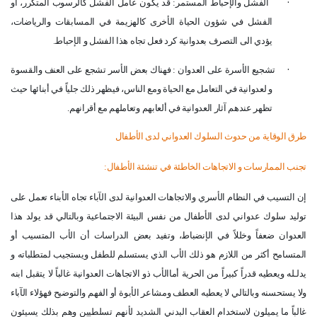
·
الفشل والإحباط المستمر: قد يكون عامل الفشل كالرسوب المتكرر، أو
الفشل في شؤون الحياة الأخرى كالهزيمة في المسابقات والرياضات،
يؤدي الى التصرف بعدوانية كرد فعل تجاه هذا الفشل و الإحباط
.
·
تشجيع الأسرة على العدوان : فهناك بعض الأسر تشجع على العنف والقسوة
و لعدوانية في التعامل مع الحياة ومع الناس، فيظهر ذلك جلياً في أبنائها حيث
تظهر عندهم آثار العدوانية في ألعابهم وتعاملهم مع أقرانهم
.
طرق الوقاية من حدوث السلوك العدواني لدى الأطفال
تجنب الممارسات و الاتجاهات الخاطئة في تنشئة الأطفال
:
إن التسيب في النظام الأسري والاتجاهات العدوانية لدى الآباء تجاه الأبناء تعمل على
توليد سلوك عدواني لدى الأطفال من نفس البيئة الاجتماعية وبالتالي قد يولد هذا
العدوان ضعفاً وخللاً في الإنضباط، وتفيد بعض الدراسات أن الأب المتسيب أو
المتسامح أكثر من اللازم هو ذلك الأب الذي يستسلم للطفل ويستجيب لمتطلباته و
يدلـله ويعطيه قدراً كبيراً من الحرية أماالأب ذو الاتجاهات العدوانية غالباً لا يتقبل ابنه
ولا يستحسنه وبالتالي لا يعطيه العطف ومشاعر الأبوة أو الفهم والتوضيح فهؤلاء الآباء
غالباً ما يميلون لاستخدام العقاب البدني الشديد لأنهم تسلطيين وهم بذلك يسيئون