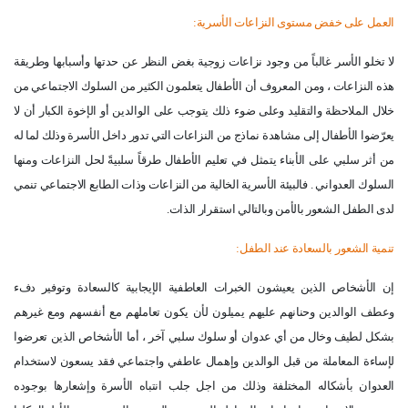
العمل على خفض مستوى النزاعات الأسرية
:
لا تخلو الأسر غالباً من وجود نزاعات زوجية بغض النظر عن حدتها وأسبابها وطريقة
هذه النزاعات ، ومن المعروف أن الأطفال يتعلمون الكثير من السلوك الاجتماعي من
خلال الملاحظة والتقليد وعلى ضوء ذلك يتوجب على الوالدين أو الإخوة الكبار أن لا
يعرّضوا الأطفال إلى مشاهدة نماذج من النزاعات التي تدور داخل الأسرة وذلك لما له
من أثر سلبي على الأبناء يتمثل في تعليم الأطفال طرقاً سلبيةً لحل النزاعات ومنها
السلوك العدواني . فالبيئة الأسرية الخالية من النزاعات وذات الطابع الاجتماعي تنمي
لدى الطفل الشعور بالأمن وبالتالي استقرار الذات
.
تنمية الشعور بالسعادة عند الطفل
:
إن الأشخاص الذين يعيشون الخبرات العاطفية الإيجابية كالسعادة وتوفير دفء
وعطف الوالدين وحنانهم عليهم يميلون لأن يكون تعاملهم مع أنفسهم ومع غيرهم
بشكل لطيف وخال من أي عدوان أو سلوك سلبي آخر ، أما الأشخاص الذين تعرضوا
لإساءة المعاملة من قبل الوالدين وإهمال عاطفي واجتماعي فقد يسعون لاستخدام
العدوان بأشكاله المختلفة وذلك من اجل جلب انتباه الأسرة وإشعارها بوجوده