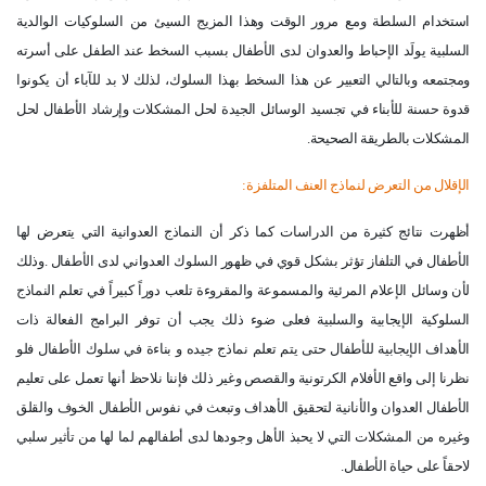
استخدام السلطة ومع مرور الوقت وهذا المزيج السيئ من السلوكيات الوالدية
السلبية يولَد الإحباط والعدوان لدى الأطفال بسبب السخط عند الطفل على أسرته
ومجتمعه وبالتالي التعبير عن هذا السخط بهذا السلوك، لذلك لا بد للآباء أن يكونوا
قدوة حسنة للأبناء في تجسيد الوسائل الجيدة لحل المشكلات وإرشاد الأطفال لحل
المشكلات بالطريقة الصحيحة
.
الإقلال من التعرض لنماذج العنف المتلفزة
:
أظهرت نتائج كثيرة من الدراسات كما ذكر أن النماذج العدوانية التي يتعرض لها
الأطفال في التلفاز تؤثر بشكل قوي في ظهور السلوك العدواني لدى الأطفال .وذلك
لأن وسائل الإعلام المرئية والمسموعة والمقروءة تلعب دوراً كبيراً في تعلم النماذج
السلوكية الإيجابية والسلبية فعلى ضوء ذلك يجب أن توفر البرامج الفعالة ذات
الأهداف الإيجابية للأطفال حتى يتم تعلم نماذج جيده و بناءة في سلوك الأطفال فلو
نظرنا إلى واقع الأفلام الكرتونية والقصص وغير ذلك فإننا نلاحظ أنها تعمل على تعليم
الأطفال العدوان والأنانية لتحقيق الأهداف وتبعث في نفوس الأطفال الخوف والقلق
وغيره من المشكلات التي لا يحبذ الأهل وجودها لدى أطفالهم لما لها من تأثير سلبي
لاحقاً على حياة الأطفال
.