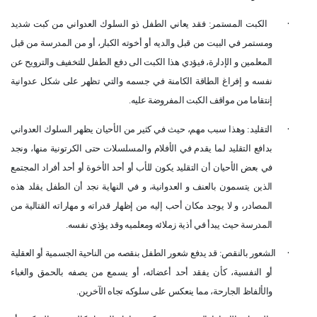
·
الكبت المستمر: فقد يعاني الطفل ذو السلوك العدواني من كبت شديد
ومستمر في البيت من قبل والديه أو أخوته الكبار، أو من المدرسة من قبل
المعلمين و الإدارة، فيؤدي هذا الكبت الى دفع الطفل للتخفيف والترويح عن
نفسه و إفراغ الطاقة الكامنة في جسمه والتي تظهر على شكل عدوانية
إنتقاما من مواقف الكبت المفروضة عليه
.
·
التقليد: وهذا سبب مهم، حيث في كثير من الأحيان يظهر السلوك العدواني
بدافع التقليد لما يقدم في الأفلام والمسلسلات حتى الكرتونية منها، ونجد
في بعض الأحيان أن التقليد يكون للأب أو أحد الأخوة أو أحد أفراد المجتمع
الذين يتسمون بالعنف و العدوانية، و في النهاية نجد أن الطفل يقلد هذه
المصادر، و لا يوجد مكان أحب إليه من إظهار قدراته و مهاراته القتالية من
المدرسة حيث يبدأ في أذية زملائه ومعلميه وقد يؤذي نفسه
.
·
الشعور بالنقص: قد يدفع شعور الطفل بنقصه من الناحية الجسمية أو العقلية
أو النفسية، كأن يفقد أحد أعضائه، أو يسمع من يصفه بالحمق والغباء
والألفاظ الجارحة، مما ينعكس على سلوكه تجاه الآخرين
.