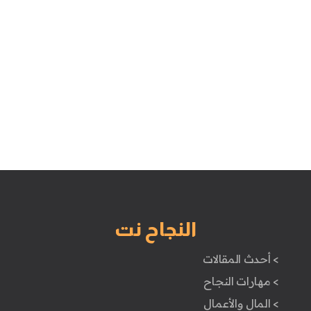
النجاح نت
> أحدث المقالات
> مهارات النجاح
> المال والأعمال