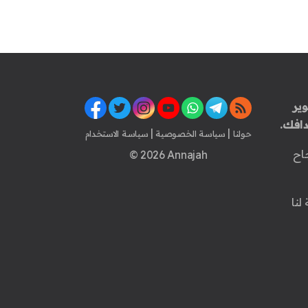
ير
افك.
|
|
حولنا
سياسة الخصوصية
سياسة الاستخدام
اح
© 2026 Annajah
لنا