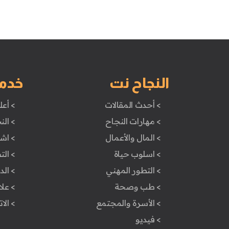
النجاح نت
خدم
> أحدث المقالات
> أعل
> مهارات النجاح
> الن
> المال والأعمال
> اش
> اسلوب حياة
> ال
> التطور المهني
> ال
> طب وصحة
> علا
> الأسرة والمجتمع
> الا
> فيديو