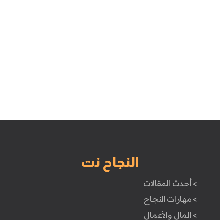
النجاح نت
> أحدث المقالات
> مهارات النجاح
> المال والأعمال