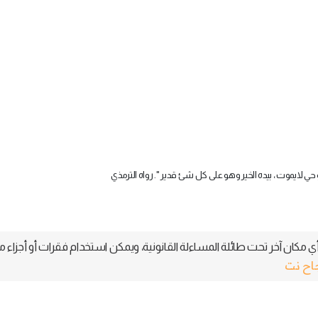
هو حي لايموت ، بيده الخير وهو على كل شئ قدير ". رواه الترمذي
 مكان آخر تحت طائلة المساءلة القانونية، ويمكن استخدام فقرات أو أجزاء م
جاح نت