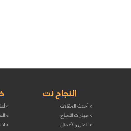
النجاح نت
خ
> أحدث المقالات
> أعل
> مهارات النجاح
> الن
> المال والأعمال
> اش