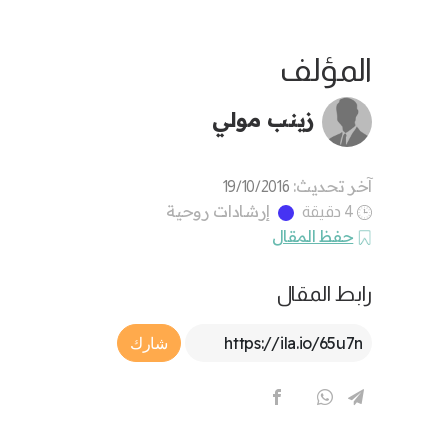
المؤلف
زينب مولي
آخر تحديث:
19/10/2016
إرشادات روحية
4 دقيقة
حفظ المقال
رابط المقال
Article Link
شارك