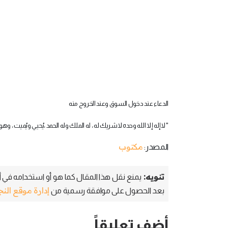
الدعاء عند دخول السوق وعند الخروج منه
" لاإله إلا الله وحده لاشريك له ، له الملك وله الحمد ،يُحيي ويُميت ، و
مكتوب
المصدر:
تنويه:
يمنع نقل هذا المقال كما هو أو استخدامه في أي
إدارة موقع الن
بعد الحصول على موافقة رسمية من
أضف تعليقاً