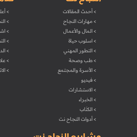
> أحدث المقالات
> أعل
> مهارات النجاح
> الن
> المال والأعمال
> اش
> اسلوب حياة
> ال
> التطور المهني
> ال
> طب وصحة
> علا
> الأسرة والمجتمع
> الا
> فيديو
> الاستشارات
> الخبراء
> الكتَاب
> أدوات النجاح نت
مشاريع النجاح نت