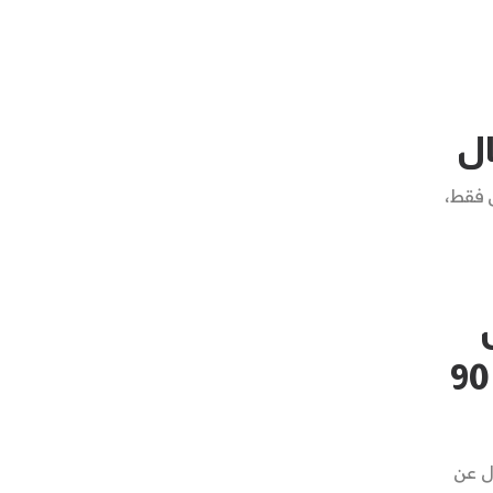
ال
 فقط،
وتبني خطة واضحة لحياتك خلال 90
ل عن