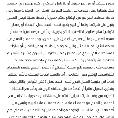
بدون عجلات أو من غير مقود، أو بلا ناقل الحركة،
إن كنتم ترغبون في معرفة
ذلك فتعالوا معي لنتعرف على ماهية البيع حتى نتمكن من المقارنة بينها وبين
خدمة العملاء، البيع هو فن الإقناع بمنتج معين أو خدمة معينة تجعل العميل
يقبل على شرائها، وكما أن البيع يندرج تحت – نمط عمل ( إعطاء أو إصدار
الأوامر ) سلوك البيع، لذلك تجد البائع يكون لحوحاً في عرضه لمزايا خدمته أو
منتجه للعميل ، وما أن يعترض العميل على بند من بنود الخدمة أو المنتج حتى
يعاجله البائع بتقديم البدائل والتي يقاوم من خلالها رفض العميل أو سلوك
المستهلك، ألم نسمع عن قصص ممن ذهبوا إلى السوق واشتروا أشياء لم
يخططوا لشرائها من قبل؟ استشعر كلمة – نعم – إذا كيف حدث هذا ؟
ببساطة لأنه واجههم بائع محنك أستطاع أن يفرض المنتج عليهم باستخدام
استراتيجيات الإقناع وفن التفاوض. أما بالنسبة لخدمة العملاء فالأمر مختلف
تماماً لأن طبيعة العمل تندرج تحت – نمط عمل ( تلقي الأوامر ) بالتالي حينما
يشتري العميل منتجاً أو خدمةً ما، فإن علاقته تكون قد بدأت مع المنشأة
التجارية من وقت شرائه، ثم إن القائم على مشاكله أو صعوبات التعامل مع
الخدمة أو المنتج هو خدمة العملاء، لذلك خدمة العملاء لا يبيع وليس من
أهدافه البيع، إنما السبب لوجوده هو الحفاظ على رضا العملاء بالاهتمام بهم
والإستماع لهم، ومتابعة مشاكلهم فيما يتعلق بالمنتج أو الخدمة، والحرص