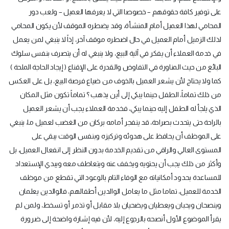
على توفير كافة حقوقهم – خصوصا التي لا يعرفها العميل – ولعب دور
المحامي لهذا العميل أمام المنشأة، وقد يضطره الموقف لأن يكون المحامي
لذلك الزميل أمام العميل في حال اضطره موقف آخر، إذاً لا ينبغي لمن يعمل
في خدمة العملاء أن يفكر في آلية البيع، ولا ينبغي له أن يتصرف بنفس سلوك
البائع من حيث المناورة في التفاوض والقدرة على الإقناع ( إيجاد الحاجة الملحة )
كما ولا يحتاج لأن يشعر العميل بالخوف من ضياع فرصة البيع، بل على العكس
من ذلك تماماً، الطفل حينما يبكي إلى أين يذهب ؟ تماماً تكون مثل المكان
الذي يلجأ له الطفل إليه حينما يبكي، فخدمة العملاء يجب أن يشعر العميل
بالراحة حتى يتحدث بصراحة، قد ينفجر أمامه بركان من الغضب لعميل ما، ينبغي
على الموظف أن يحافظ على هدوئه وتركيزه وبنفس الوقت يبقي على
المستوى العالي والراقي من تقديم الخدمة بدون النظر إلى انفعال العميل، بل
وأكثر من ذلك يجب أن يحتويه ويخفف عنه ويتعاطف معه ويبدي الإستعداد
للمساعدة بحدود أمكانياته مع الوفاء التام بالوعود التي تقطع من موظف
الخدمة للعميل، تماما مثل ما يعامل الوالدين أطفالهم، فالوالدين يعلمان
وينصحان ويحبان ويعطيان ويضحيان بلا مقابل أو تذمر أو تسخط، ولمن لم
يقرأ الموضوع الأول أنصحه بالرجوع إليه، لأن فيه إشارة واضحة إلى ضرورة