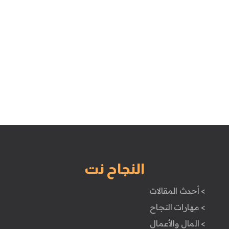
النجاح نت
> أحدث المقالات
> مهارات النجاح
> المال والأعمال