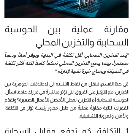
مقارنة عملية بين الحوسبة
السحابية والتخزين المحلي
"يُعد التخزين السحابي أقل تكلفةً في البداية ويوفر أماناً ودعماً
مستمراً، بينما يمنح التخزين المحلي تحكماً كاملاً لكنه أكثر تكلفة
في الصيانة ويحتاج خبرة تقنية لإدارته
."
في هذا القسم، ننتقل من نقاط التشابه إلى الاختلافات الجوهرية بين
الخيارين، مع التركيز على الفروق التي تؤثر مباشرةً في قرارك عندما تسأل:
الحوسبة السحابية أم التخزين المحلي الأفضل للأعمال الصغيرة؟ وتقدّم
الفقرات التالية مقارنةً عمليةً من خلال محاور رئيسة تؤثر في التكلفة،
والأمان، والمرونة التشغيلية.
1. التكلفة: كم تدفع مقابل السحابة