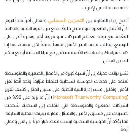
تحتية مستقلة عن الإنترنت.
التخزين السحابي
أصبح إجراء المقارنة بين
والمحلي أمراً ملحاً اليوم؛
لأنّ الأعمال الصغيرة اليوم تحتاج حلولاً تجمع بين القوة التقنية والتكلفة
الفعّالة. مع توجه معظم الشركات نحو مرونة أكبر وقدرة أعلى على
التوسع، يتطلب تحديد الخيار الأمثل فهماً عميقاً لكل منهما، وما إذا
كانت ميزانيتك واحتياجاتك الأمنية تتماشى مع مزايا السحابة أو مع تحكم
التخزين المحلي.
تشير بيانات حديثة إلى أنّ نسبة كبيرة من الأعمال الصغيرة والمتوسطة
تعتمد على خدمات الحوسبة السحابية اعتماداً متزايداً، وتجد أنّها تعزز
الأمان وتقليل عبء إدارة البنية التحتية. على سبيل المثال، كشف تقرير
Microsoft Trustworthy Computing
(
) أنّ ما يزيد على 90% من
الشركات الصغيرة والمتوسطة التي انتقلت إلى السحابة، شهدت
تحسينات على مستوى الأمان والامتثال مقارنة ببنيتها المحلية السابقة،
مما يؤكد أنّ الحوسبة السحابية ليست فقط خياراً مرناً، بل آمن وعملي
أيضاً.