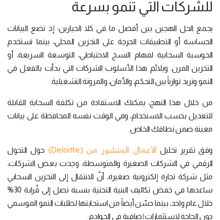
للشركات التي تنمو بسرعة
يجمع الحل الهجين بين أفضل ما في كلا الخيارين؛ إذ تضع البيانات
الحساسة أو التطبيقات الحرجة على التخزين المحلي، بينما تستخدم
الحوسبة السحابية لمهام النسخ الاحتياطي، التوسعة السريعة، أو
التخزين المرن. ويلائم هذا الأسلوب الشركات التي بدأت بالفعل في
النمو وتريد توازناً بين التحكم، والأمان، والمرونة التشغيلية.
من خلال هذا النهج، يمكنك الاستفادة من تكلفة السحابة القابلة
للتعديل بحسب الاستخدام، وفي الوقت نفسه المحافظة على بيانات
معينة ضمن نطاقك الخاص.
الأعمال المنشور من (Deloitte)
وفق تقرير تحليل
حول التحول
الرقمي في الشركات الصغيرة والمتوسطة، وجدت بعض الشركات،
مثل شركة تجارة إلكترونية صغيرة، أنّ الانتقال إلى التخزين السحابي
ساعدها في خفض تكاليف البنية التحتية بنسبة تصل إلى قُرابة 30%
خلال عام واحد، بينما حسّن أيضاً من استجابتها لطلبات النمو الموسمي
دون الحاجة لاستثمارات إضافية في الخوادم.