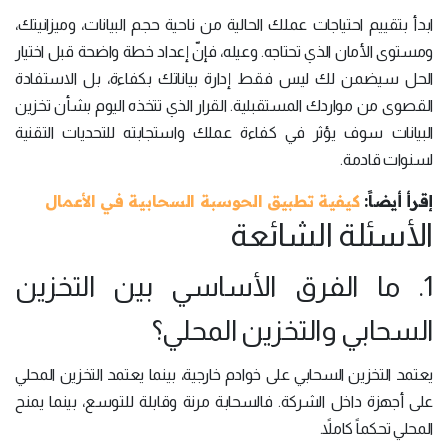
ابدأ بتقييم احتياجات عملك الحالية من ناحية حجم البيانات، وميزانيتك،
ومستوى الأمان الذي تحتاجه. وعيله، فإنّ إعداد خطة واضحة قبل اختيار
الحل سيضمن لك ليس فقط إدارة بياناتك بكفاءة، بل الاستفادة
القصوى من مواردك المستقبلية. القرار الذي تتخذه اليوم بشأن تخزين
البيانات سوف يؤثر في كفاءة عملك واستجابته للتحديات التقنية
لسنوات قادمة.
إقرأ أيضاً:
كيفية تطبيق الحوسبة السحابية في الأعمال
الأسئلة الشائعة
1. ما الفرق الأساسي بين التخزين
السحابي والتخزين المحلي؟
يعتمد التخزين السحابي على خوادم خارجية، بينما يعتمد التخزين المحلي
على أجهزة داخل الشركة. فالسحابة مرنة وقابلة للتوسع، بينما يمنح
المحلي تحكماً كاملاً.