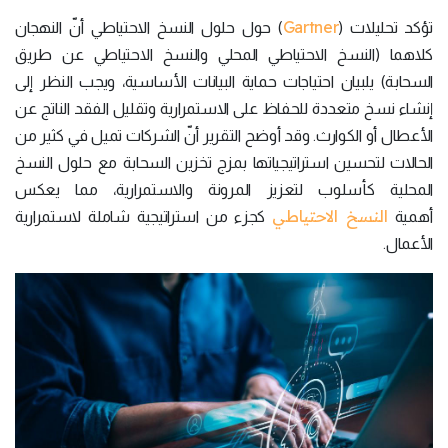
Gartner
تؤكد تحليلات (
) حول حلول النسخ الاحتياطي أنّ النهجان
كلاهما (النسخ الاحتياطي المحلي والنسخ الاحتياطي عن طريق
السحابة) يلبيان احتياجات حماية البيانات الأساسية، ويجب النظر إلى
إنشاء نسخ متعددة للحفاظ على الاستمرارية وتقليل الفقد الناتج عن
الأعطال أو الكوارث. وقد أوضح التقرير أنّ الشركات تميل في كثير من
الحالات لتحسين استراتيجياتها بمزج تخزين السحابة مع حلول النسخ
المحلية كأسلوب لتعزيز المرونة والاستمرارية، مما يعكس
النسخ الاحتياطي
أهمية
كجزء من استراتيجية شاملة لاستمرارية
الأعمال.