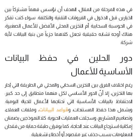
في هذه المرحلة من المقال، الهدف أن نؤسس فهماً مشتركاً بين
الخيارين قبل الدخول في الفروقات التقنية والتكلفة. سواء كنت تفكر
في الحوسبة السحابية أم التخزين المحلي الأفضل للأعمال الصغيرة،
هناك أوجه تشابه حقيقية تجعل كلاهما جزءاً من بنية البيانات لأية
شركة.
دور الحلين في حفظ البيانات
الأساسية للأعمال
رغم اختلاف الفرق بين التخزين السحابي والمحلي في الطريقة التي يُدار
بها التخزين، إلا أنّ الدور الأساسي لكل منهما متطابق إلى حد كبير:
الاحتفاظ بالبيانات الأساسية التي تحتاجها الأعمال للحياة اليومية.
قواعد البيانات
ويشمل هذا حفظ المستندات، و
، وملفات العملاء،
وتصاميم المشاريع، وسجلات العمليات الحيوية. كلا النموذجين يضمنان
إمكانية استرجاع البيانات عند الحاجة، كما يوفران طبقة حماية من فقدان
المعلومات بسبب حذف غير مقصود أو أخطاء تشغيلية.