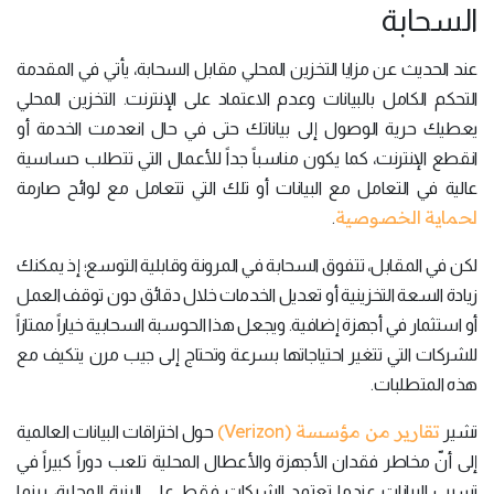
السحابة
عند الحديث عن مزايا التخزين المحلي مقابل السحابة، يأتي في المقدمة
التحكم الكامل بالبيانات وعدم الاعتماد على الإنترنت. التخزين المحلي
يعطيك حرية الوصول إلى بياناتك حتى في حال انعدمت الخدمة أو
انقطع الإنترنت، كما يكون مناسباً جداً للأعمال التي تتطلب حساسية
عالية في التعامل مع البيانات أو تلك التي تتعامل مع لوائح صارمة
لحماية الخصوصية
.
لكن في المقابل، تتفوق السحابة في المرونة وقابلية التوسع؛ إذ يمكنك
زيادة السعة التخزينية أو تعديل الخدمات خلال دقائق دون توقف العمل
أو استثمار في أجهزة إضافية. ويجعل هذا الحوسبة السحابية خياراً ممتازاً
للشركات التي تتغير احتياجاتها بسرعة وتحتاج إلى جيب مرن يتكيف مع
هذه المتطلبات.
تقارير من مؤسسة (Verizon)
تشير
حول اختراقات البيانات العالمية
إلى أنّ مخاطر فقدان الأجهزة والأعطال المحلية تلعب دوراً كبيراً في
تسرب البيانات عندما تعتمد الشركات فقط على البنية المحلية، بينما