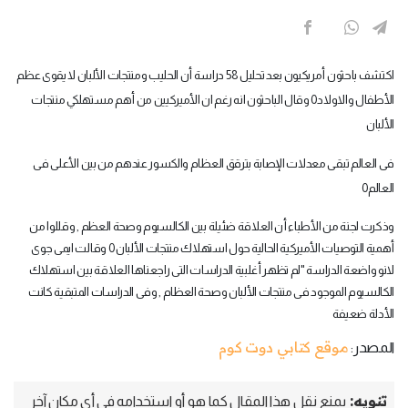
اكتشف باحثون أمريكيون بعد تحليل 58 دراسة أن الحليب ومنتجات الألبان لا يقوى عظم
الأطفال والاولاد0 وقال الباحثون انه رغم ان الأميركيين من أهم مستهلكي منتجات
الألبان
فى العالم تبقى معدلات الإصابة بترقق العظام والكسور عندهم من بين الأعلى فى
العالم0
وذكرت لجنة من الأطباء أن العلاقة ضئيلة بين الكالسيوم وصحة العظم , وقللوا من
أهمية التوصيات الأميركية الحالية حول استهلاك منتجات الألبان 0 وقالت ايمى جوى
لانو واضعة الدراسة "لم تظهر أغلبية الدراسات التى راجعناها العلاقة بين استهلاك
الكالسيوم الموجود فى منتجات الألبان وصحة العظام , وفى الدراسات المتبقية كانت
الأدلة ضعيفة
موقع كتابي دوت كوم
المصدر:
تنويه:
يمنع نقل هذا المقال كما هو أو استخدامه في أي مكان آخر