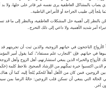
يصاب بالمشاكل العاطفية يرى نفسه غير قادر على حلها، ولا بد أ
ا يلجأ إلى طبيب الجراحة أو الأمراض الباطنية..
كن بالنظر إلى أهمية حل المشكلات العاطفية، وبالنظر إلى ما قد تس
اء أمر شديد الأهمية، ولا داعي إلى ذلك التحرج..
لأزواج الناجحون في حياتهم الزوجية، والذين ثبت أن تجربتهم قد
سبوها في حياتهم. فإن "التجارب علم مستفاد"، كما يقول أمير المؤمن
ك الأزواج والخبراء الذين ينبغي استشارتهم، أهل الزوج وأهل الزوجة
الذين اكتسبوا خبرة تمكّنهم من الإرشاد الصحيح. نلاحظ كلمة (حَكَماً
 الزوجين، فمن كان من الأهل أهلاً للحكم يُلجأ إليه، كما أن هناك
ي الحالة التي ينبغي أن تسكن قلب الزوجين: حالةُ الرضا بمن سي
ن آخر.