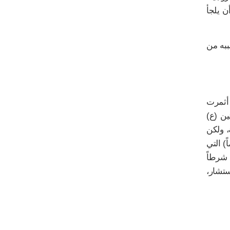
ن يلجأ
ببه من
 أثمرت
ين (ع)
، ولكن
) التي
 شرطاً
ستشار،