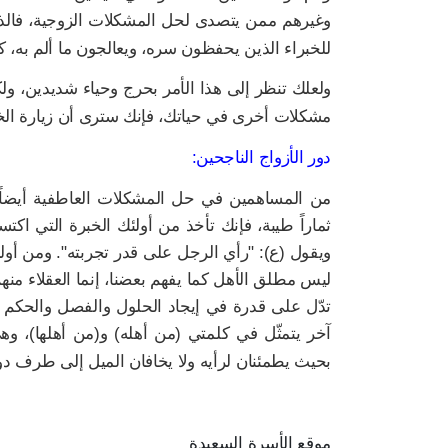
وغيرهم ممن يتصدى لحل المشكلات الزوجية، فالذي 
للخبراء الذين يحفظون سره، ويعالجون ما ألم به، كم
ولعلك تنظر إلى هذا الأمر بحرج وحياء شديدين، ول
مشكلات أخرى في حياتك، فإنك سترى أن زيارة الخبر
دور الأزواج الناجحين:
من المساهمين في حل المشكلات العاطفية أيضاً ا
ثماراً طيبة، فإنك تأخذ من أولئك الخبرة التي اكت
ويقول (ع): "رأي الرجل على قدر تجربته". ومن أولئ
ليس مطلق الأهل كما يفهم بعضنا، إنما العقلاء منهم 
تدّل على قدرة في إيجاد الحلول والفصل والحكم بين
آخر يتمثّل في كلمتي (من أهله) و(من أهلها)، وه
بحيث يطمئنان لرأيه ولا يخافان الميل إلى طرف دو
موقع الأسرة السعيدة