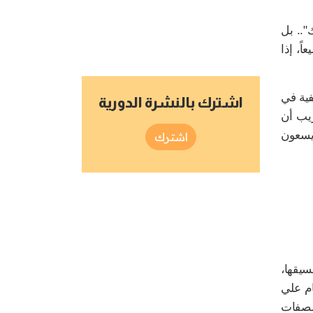
".. بل
ً، إذا
فية في
اشترك بالنشرة الدورية
ريب أن
يسعون
اشترك
سيقها،
ام علي
الصفات