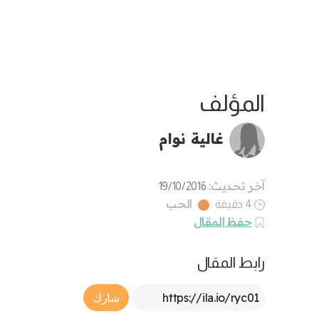
المؤلف
غالية نوام
آخر تحديث:
19/10/2016
الحب
4 دقيقة
حفظ المقال
رابط المقال
Article Link
شارك