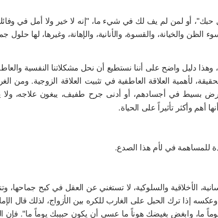
 حبك"، أو لمن لم يف لك في شيء ما، "إنه لا خير ولا أمل في وفائك
ظن والخيانة، والقسوة، والأنانية، والإهانة، وغيرها، لها حلول جميعا
ن، وهذا دليل واضح على أننا نستطيع أن نحل مشكلاتنا النفسية والعاط
لحقيقة، لأهمية العلاقة العاطفية في تثبيت العلاقة الزوجية. ومن الغ
ض بسيط في أجسادهم، أو أدنى جرح طفيف، يبغون علاجه، ولا 
أهم وأكثر تأثيراً على الحياة.
ددة للمساهمة في لأم هذا الصدع.
نية، الأخلاقية والسلوكية، لا تستغني عن العقل في كبح جماحها، وتن
عكسه إذا ترك الحبل على الغارب للكره بين الأزواج، لذلك قال الإم
ماً ما، وابغض بغيضك هوناً ما عسى أن يكون حبيبك يوماً ما". فإن 