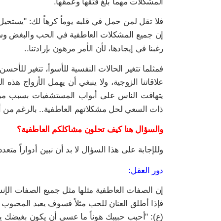
المشكلات مهما بلغ فتقها وعمقها.
فلا تقل لمن حمل في قلبه يوماُ كرهاً لك: "يستحيل
إن جميع المشكلات العاطفية في الحب والبغض وسوء ال
رغبنا في إيجادها، لأن الأمر مرهون بإرادتنا..
فمثلما تتغير الحالات النفسية للأسوأ، تتغير للأحس
علاقاتنا الزوجية، ولا ينبغي أن يهمل الأزواج هذه ا
يتهافت الناس على أبواب المستشفيات بسبب مر
ذات السعي لحل مشكلاتهم العاطفية.. بالرغم من أنها 
والسؤال هنا كيف تحلون مشاكلكم العاطفية؟
وللإجابة على هذا السؤال لا بد أن نبين أدواراً متع
دور العقل:
إن الصفات العاطفية مثلها مثل جميع الصفات الإنسا
فإذا أطلق العنان للحب مثلاً فسوف يعبد المحبوب و
(ع): "أحبب حبيبك هوناً ما عسى أن يكون بغيضك يو