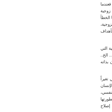
فعندما
 زوجية
 الخطأ
وجية،
لأهداف
ة التي
 الخ..
 بذاته
تغيراً
لإنسان
لنفسي،
طورتها
إصلاح