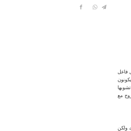
ل فاعل
كونون
تشوبها
زوج مع
، ولكن