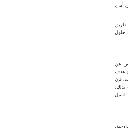
ن أيدي
ن طريق
د حلول
ين عن
هو هدف
ت. فإن
 بذلك،
السبل
زوجية،