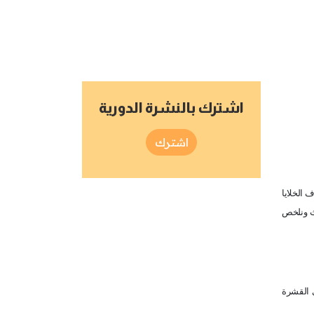
اشترك بالنشرة الدورية
اشترك
 الخلايا
دث ونلخص
ى القشرة