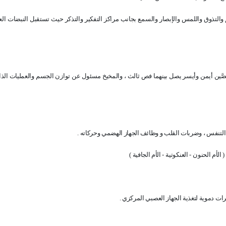
لتذوق واللمس والإبصار والسمع بجانب مراكز التفكير والتذكر حيث تستقبل النبضات ال
صَّين أيمن وأيسر يصل بينهما فص ثالث ، والمخيخ مسئول عن توازن الجسم والعمليات الذا
التنفس ، وضربات القلب و وظائف الجهاز الهضمي وحركاته .
 الأم الحنون
- العنكوتية
- الأم الجافية )
ت دموية لتغذية الجهاز العصبي المركزي .