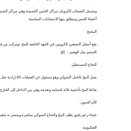
ويشمل النصفان الكرويان مراكز الحس الخمسة وهي مراكز الشم وا
أعضاء الحس وينطلق منها الاستجابات المناسبة.
المخيخ :
يقع أسفل النصفين الكرويين في الجهة الخلفية للمخ، ويتركب من فِ
الجسم مثل الهضم .... إلخ .
النخاع المستطيل :
يصل المخ بالحبل الشوكي وهو مسئول عن العمليات اللا إرادية مثل 
يحاط المخ بأغشية ثلاثة لحمايته وتغذيته وهي من الداخل إلى الخارج (
الأم الحنون :
غشاء رخو رقيق يغلف المخ والنخاع الشوكي مباشرة وينتشر به شعيرا
العنكبوتية :