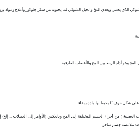
شوكي الذي يحمي ويغذي المخ والحبل الشوكي لما يحتويه من سكر جلوكوز وأملاح ومواد بروتي
ة .
المخ وهو أداة الربط بين المخ والأعصاب الطرفية.
ية على شكل حرف
H
يحيط بها مادة بيضاء.
العصبية ) من أجزاء الجسم المختلفة إلى المخ وبالعكس (الأوامر إلى العضلات ... إلخ) 
 عند ملامسة جسم ساخن