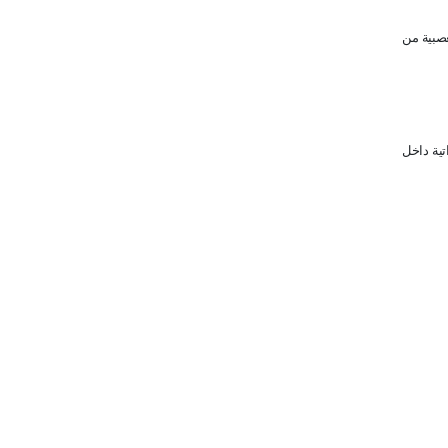
عصبية من
تية داخل