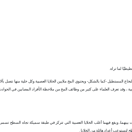
طيًا لما تراه.
ع المستطيل -كما بالشكل- ويحتوي المخ ملايين الخلايا العصبية وكل خلية منها تتصل بآلاف
هربية ، وقد تعرف العلماء على كثير من وظائف المخ من ملاحظة الأفراد المصابين في الحوا
ينهما، ويقع فيهما أغلب الخلايا العصبية التي تتركز في طبقة سميكة تجاه السطح تسم
ح لتستوعب أعداد هائلة من الخلايا .