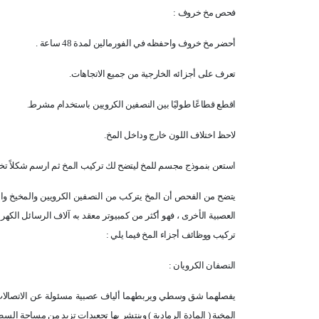
فحص مخ خروف :
أحضر مخ خروف واحفظه في الفورمالين لمدة 48 ساعة .
تعرف على أجزائه الخارجية من جميع الاتجاهات.
اقطع قطاعًا طوليًا بين النصفين الكرويين باستخدام مشرط.
لاحظ اختلاف اللون خارج وداخل المخ.
استعن بنموذج مجسم للمخ ليتضح لك تركيب المخ ثم ارسم شكلاً تخطي
يتضح من الفحص أن المخ يتركب من النصفين الكرويين والمخيخ والنخا
العصبية الأخرى ، فهو أكثر من كمبيوتر معقد به آلاف الرسائل الك
تركيب ووظائف أجزاء المخ فيما يلي :
النصفان الكرويان :
يفصلهما شق وسطي ويربطهما ألياف عصبية مسئولة عن الاتصالات ب
المخية ( المادة الرمادية ) وينتشر بها تجعيدات تزيد من مساحة السط