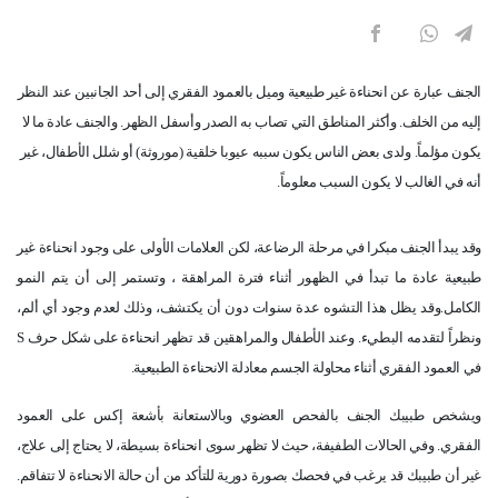
الجنف عبارة عن انحناءة غير طبيعية وميل بالعمود الفقري إلى أحد الجانبين عند النظر
إليه من الخلف. وأكثر المناطق التي تصاب به الصدر وأسفل الظهر. والجنف عادة ما لا
يكون مؤلماً. ولدى بعض الناس يكون سببه عيوبا خلقية (موروثة) أو شلل الأطفال، غير
أنه في الغالب لا يكون السبب معلوماً.
وقد يبدأ الجنف مبكرا في مرحلة الرضاعة، لكن العلامات الأولى على وجود انحناءة غير
طبيعية عادة ما تبدأ في الظهور أثناء فترة المراهقة ، وتستمر إلى أن يتم النمو
الكامل.وقد يظل هذا التشوه عدة سنوات دون أن يكتشف، وذلك لعدم وجود أي ألم،
ونظراً لتقدمه البطيء. وعند الأطفال والمراهقين قد تظهر انحناءة على شكل حرف
S
‏في العمود الفقري أثناء محاولة الجسم معادلة الانحناءة الطبيعية.
‏ويشخص طبيبك الجنف بالفحص العضوي وبالاستعانة بأشعة إكس على العمود
الفقري. وفي الحالات الطفيفة، حيث لا تظهر سوى انحناءة بسيطة، لا يحتاج إلى علاج،
غير أن طبيبك قد يرغب في فحصك بصورة دورية للتأكد من أن حالة الانحناءة لا تتفاقم.