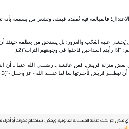
اعتدال؛ فالمبالغة فيه تُفقده قيمته، وتشعر من يسمعه بأنه ثن
يُخشى عليه العُجْب والغرور؛ بل يستحق من يطلقه حينئذ أن 
: "إذا رأيتم المداحين فاحثوا في وجوههم التراب"(2
).
ن بعض منزلة قريش، فعن عائشة ـ رضـــي الله عنها ـ أن النب
 تبطـــر قريش لأخبرتها بما لها عنـــد الله - عز وجــل -"(3
).
 مكان آخر تحت طائلة المساءلة القانونية، ويمكن استخدام فقرات أو أجزاء م
جاح نت