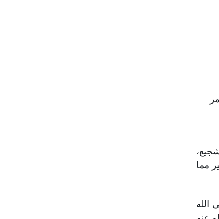
مر
شجيع،
ير مما
 الله
يرة ـ رضي الله عنه