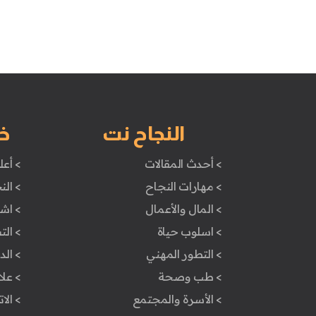
النجاح نت
خ
> أحدث المقالات
> أعل
> مهارات النجاح
> الن
> المال والأعمال
> اش
> اسلوب حياة
> ال
> التطور المهني
> ال
> طب وصحة
> علا
> الأسرة والمجتمع
> الا