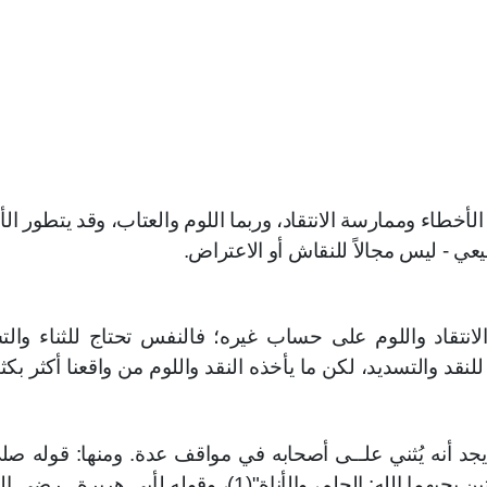
ن الأخطاء وممارسة الانتقاد، وربما اللوم والعتاب، وقد يتطور الأ
عي - ليس مجالاً للنقاش أو الاعتراض
.
انتقاد واللوم على حساب غيره؛ فالنفس تحتاج للثناء والت
 للنقد والتسديد، لكن ما يأخذه النقد واللوم من واقعنا أكثر بكث
د أنه يُثني علــى أصحابه في مواقف عدة. ومنها: قوله صلى
عليه وسلم لأشـج عبد القيس: "إن فيك لخصلتين يحبهما الله: الحلم، والأناة"(1)، وقوله لأبي هر