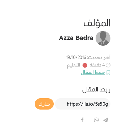
المؤلف
Azza Badra
آخر تحديث:
19/10/2016
التعليم
4 دقيقة
حفظ المقال
رابط المقال
Article Link
شارك