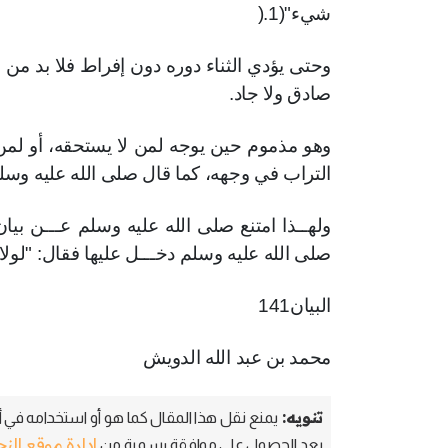
شيء"(1
).
وحتى يؤدي الثناء دوره دون إفراط فلا بد من ال
صادق ولا جاد
.
وهو مذموم حين يوجه لمن لا يستحقه، أو لمن 
التراب في وجهه، كما قال صلى الله عليه وسلم 
ولهــذا امتنع صلى الله عليه وسلم عـــن بيا
صلى الله عليه وسلم دخـــل عليها فقال: "لولا أن
البيان141
محمد بن عبد الله الدويش
تنويه:
يمنع نقل هذا المقال كما هو أو استخدامه في أي
إدارة موقع الن
بعد الحصول على موافقة رسمية من