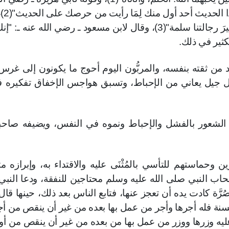
ـ: "لقد ظننت ي
ـ أيضاً ـ: "كان خيرَ فرساننا اليوم أبو قتادة، وخيرَ رجالتنا سلمة"(3)، وقال لابن مسعود ـ رضي الله عن
.
يد من ثقته بنفسه، والمربُّون اليوم أحوج ما يكونون إلى غرس 
ل جيل يعاني من الإحباط، وتسبق هواجس الإخفاق تفكيره 
الشعور بالفشل والإحباط ونموه في النفس، ويضيفه صاحب
ن وحماستهم للتأسي بالمُثْنَى عليه والاقتداء به، وإبرازه مثلا
حاب النبي صلى الله عليه وسلم محتاجين للنفقة، ودعا النب
َّة كادت يده أن تعجز عنها، فتابع الناس بعد ذلك، حينها قا
سنة فله أجرها وأجر من عمل بها بعده من غير أن ينقص من أ
ه وزرها ووزر من عمل بها من بعده من غير أن ينقص من أو