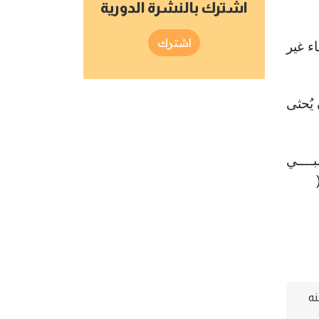
اشترك بالنشرة الدورية
اشترك
اء غير
يُحثى
ــــي
نه