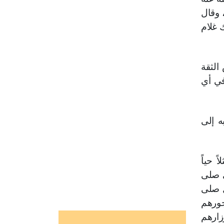
ا أبا هريرة أن لا يسألني عن هذا الحديث أحد أول منك لِمَا رأيت من حرصك على الحديث"(2)، وقال
ه ـ: "إنك غلام
الثقة
في أي
ه إلى
ً حياً
ي صلى
ل صلى
جورهم
زارهم