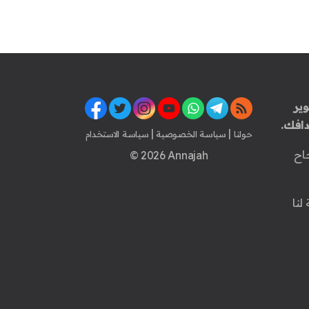
ير
افك.
|
|
حولنا
سياسة الخصوصية
سياسة الاستخدام
اح
© 2026 Annajah
لنا