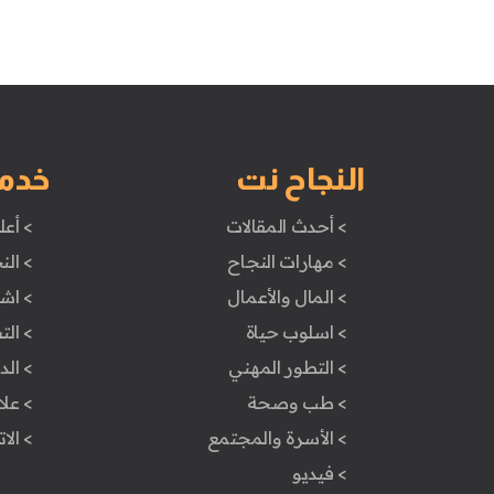
النجاح نت
خدم
> أحدث المقالات
> أعل
> مهارات النجاح
> الن
> المال والأعمال
> اش
> اسلوب حياة
> ال
> التطور المهني
> ال
> طب وصحة
> علا
> الأسرة والمجتمع
> الا
> فيديو