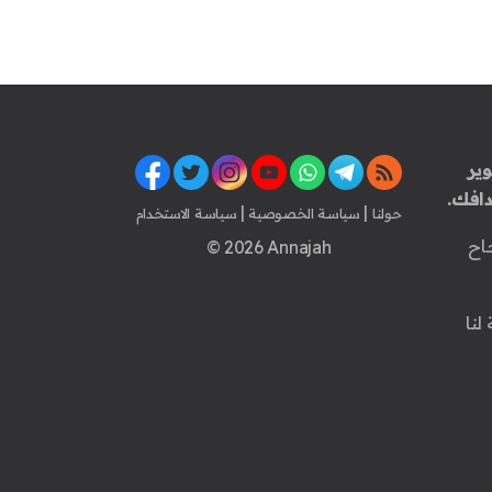
ير
افك.
|
|
حولنا
سياسة الخصوصية
سياسة الاستخدام
اح
© 2026 Annajah
لنا