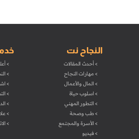
النجاح نت
خدم
> أحدث المقالات
> أعل
> مهارات النجاح
> الن
> المال والأعمال
> اش
> اسلوب حياة
> ال
> التطور المهني
> ال
> طب وصحة
> علا
> الأسرة والمجتمع
> الا
> فيديو