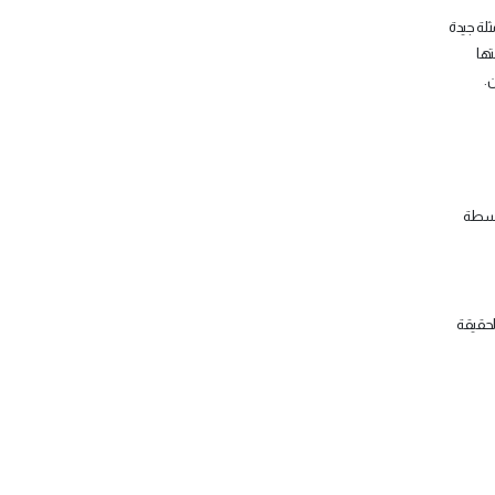
لة جيدة
تها
ن.
واسطة
لحقيقة