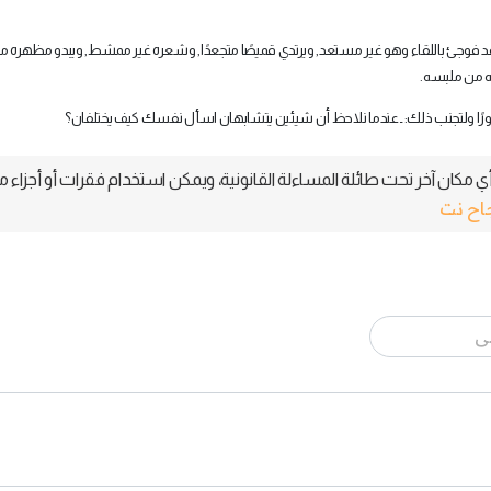
وقد فوجئ باللقاء وهو غير مستعد, ويرتدي قميصًا متجعدًا, وشعره غير ممشط, ويبدو مظهره م
ه من ملبسه.
ورًا ولتجنب ذلك: ـ عندما نلاحظ أن شيئين يتشابهان اسأل نفسك كيف يختلفان؟
 مكان آخر تحت طائلة المساءلة القانونية، ويمكن استخدام فقرات أو أجزاء م
جاح نت