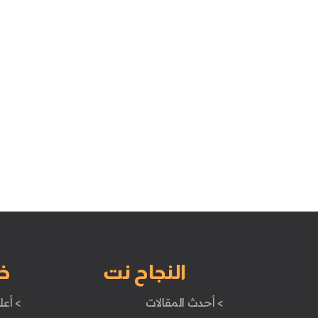
النجاح نت
خ
> أحدث المقالات
> أعل