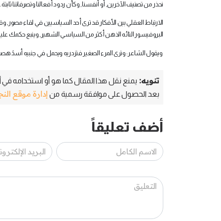
نحذر من تصنيف الآخرين, أو أنفسنا, وكأن ردود أفعالنا وتصرفاتنا ثابتة.
الارتباط العقلي بين الأفكار قد ترى أحد السياسيين في لقاء مصور, 
البروفيسور التائه الذهن أكثر من السياسي الشهير, وينبع حكمك علي
ويقول الشاعر: وترى المرء الصغير فتزدريه ويحمل في جنبيه أسدً هص
تنويه:
يمنع نقل هذا المقال كما هو أو استخدامه في أي
إدارة موقع الن
بعد الحصول على موافقة رسمية من
أضف تعليقاً