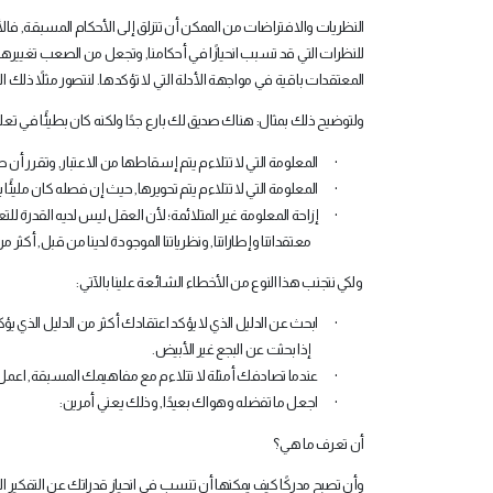
النظريات والافتراضات من الممكن أن تنزلق إلى الأحكام المسبقة, فا
للنظرات التي قد تسبب انحيازًا في أحكامنا, وتجعل من الصعب تغيير
المعتقدات باقية في مواجهة الأدلة التي لا تؤكدها. لنتصور مثلاً ذلك ا
ولتوضيح ذلك بمثال: هناك صديق لك بارع جدًا ولكنه كان بطيئًا في ت
·
المعلومة التي لا تتلاءم يتم إسقاطها من الاعتبار, وتقرر أن ص
·
المعلومة التي لا تتلاءم يتم تحويرها, حيث إن فصله كان مليئًا
·
إزاحة المعلومة غير المتلائمة؛ لأن العقل ليس لديه القدرة لل
معتقداتنا وإطاراتنا, ونظرياتنا الموجودة لدينا من قبل, أكثر
ولكي نتجنب هذا النوع من الأخطاء الشائعة علينا بالآتي:
·
ابحث عن الدليل الذي لا يؤكد اعتقادك أكثر من الدليل الذي ي
إذا بحثت عن البجع غير الأبيض.
·
عندما تصادفك أمثلة لا تتلاءم مع مفاهيمك المسبقة, اعمل ع
·
اجعل ما تفضله وهواك بعيدًا, وذلك يعني أمرين:
أن تعرف ما هي؟
وأن تصبح مدركًا كيف يمكنها أن تنسب في انحياز قدراتك عن التفكير ال