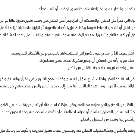
دات والنظريات والافتراضات تدريجيًا بمرور الوقت, أو تتغير فجأة.
شياء التي تطرأ على الذهن. والمشكلة أن الذي يطرأ على الذهن في وقت معين تقرره غالبًا عوام
بالقلق أو تشعر بالإحباط نحوها. وكذلك فإن للأحداث الحيوية, أو البارزة عاطفيًا تأثيرًا هائلاً ع
ق أن تفعله ثانية, وشعورك بعدم الرضا عنه سوف ينفرك منه. وللتغلب على هذه المشكلة ي
 أكثر عرضة للتأثر المبالغ فيه بالأمور التي لا علاقة لها بالموضوع من الأحكام المدروسة.
لة قوية, بأنه من الممكن أن يتغير تفكيرك عندما تتغير مشاعرك.
عقل واحد يعتبر وسيلة جيدة للتقليل من التحيز.
مهم في استقامة الفكر, ولذلك شُرع سؤال العلماء, وكذلك مدح الشورى في القرآن والسنة, ولك
ائنا بسبب الآخرين ومن هذه الحالات: أننا نميل إلى تصديق الناس الذين نعجب بهم, حتى عندما
النظر عن المحتوى الذي يحتويه هذا المعروض, فإذا تعلمت مثلاً أن تعبر عن نفسك في ثقة و
ا بما يسمى الحقائق العلمية, أو الدراسات المتأنية أو الأبحاث المتخصصة, وقد لا تكون كذلك
 تُقدم إلينا, ونحذر من التضليل والخداع.
 وهم يتأقلمون وفقًا للطلبات المطروحة, ويختلفون عندما تتغير الظروف والأوقات, ولذلك فإن ع