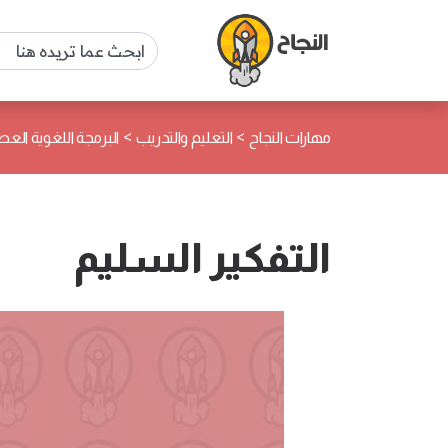
>
>
مهارات النجاح
التعليم والتدريب
البرمجة اللغوية العص
التفكير السليم