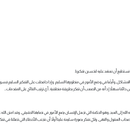
 نستطيع أن نعتمد عليه لتحسين تفكيرنا.
 وحل المشاكل, وأيضًا في وضع الأمور في منظورها السليم. وإذا حافظت على التفكير السليم فس
دائمًا سهلاً إذ أنه من الصعب أن تفكر بطريقة منطقية ـ أي ترتيب النتائج على المقدمات ـ.
لله إلى العبد, وهو الحكمة التي تجعل الإنسان يضع الأمور في نصابها الحقيقي, وقد امتن الله 
العقول والنهى. ولكي نفكر بصورة سليمة علينا أولاً أن نتجنب الأخطاء التي تضللنا في تفكي