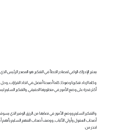
يعتبر الإدراك الواعي لمصادر الخطأ في التفكير هو المصدر الرئيس الذي
وكلما ازداد تفكيرنا وضوحًا, كلما أصبحنا أفضل في اتخاذ القرارات,
أكثر قدرة على وضع الأمور في منظورها الحقيقي, والتفكير السليم ليس 
والتفكير السليم ووضع الأمور في نصابها من الرزق الوفير الذي يسوقه ا
أصحاب العقول وأولي الألباب, ووصف أصحاب الفهم السليم بأنهم أصحاب 
احذر من: