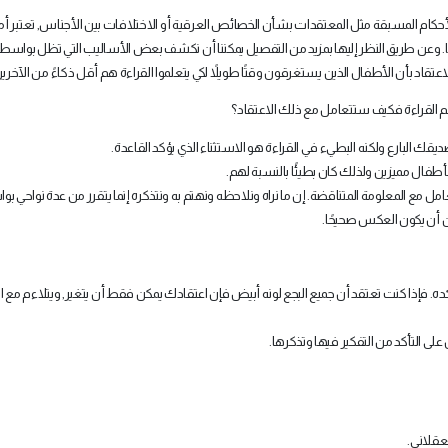
لأحكام المسبقة مثل المعتقدات بشأن الخصائص العرقية أو الاختلافات بين الأجناس, تعتبر أمث
ها. وعن طريق النظر إليها بمزيد من التفصيل يمكننا أن نكشف بعض الأساليب التي تظل بواسط
لاعتقاد بأن الأطفال الذين يستغرقون وقتًا طويلاً لكي يتعلموا القراءة هم أقل ذكاءً من الآخري
علم القراءة فكيف ستتعامل مع ذلك الاعتقاد؟
ديقك البارع ولكنه البطيء في القراءة هو الاستثناء الذي يؤكد القاعدة.
 بأطفال مميزين ولذلك كان بطيئًا بالنسبة لهم.
تعامل مع المعلومة المتناقضة. إن ما نراه ونلاحظه ونهتم به ونتذكره إنما يتقرر من عدة نواحي ب
 من أن يكون العكس صحيحًا.
ؤكده. فإذا كنت تعتقد أن جميع البجع لونه أبيض فإن اعتقادك يمكن فقط أن يتغير, ويتلاءم مع ا
لى التأكد من التفكير فيها وتذكرها.
عقلاني.