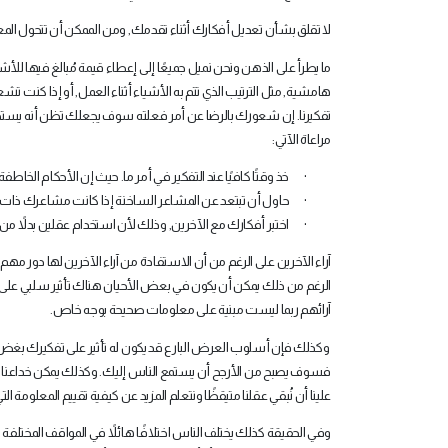
لا تقلق بشأن تعديل أفكارك أثناء تقدمك, ومن الممكن أن تتحول المعتق
ما يطرأ على الذهن ونحن نميل جميعًا إلى إعطاء قيمة مُبالغ فيها للأ
هامشية, مثل الترتيب الذي تتم به الأشياء أثناء العمل, أو إذا كنت تشعر 
تفكيرنا. إن شعورك بالرضا عن أمر فعلته سوف يجعلك تظن أنه يستح
مراعاة الآتي:
·
خذ وقتًا كافيًا عند التفكير في أمر ما. حيث إن الأحكام الخاطفة
·
حاول أن تبتعد عن المشاعر الساخنة إذا كانت مشاعرك ذات ص
·
اختبر أفكارك مع الآخرين, وذلك لأن استخدام عقلين بدلاً من 
آراء الآخرين على الرغم من أن الاستفادة من آراء الآخرين لها دور 
الرغم من ذلك يمكن أن يكون في بعض الأحيان هناك تأثير سلبي على آر
آرائهم ربما ليست مبنية على معلومات صحيحة بوجه خاص.
وكذلك فإن أسلوب العرض البارع قد يكون له تأثير على تفكيرك بغض 
فسوف يصبح من الأرجح أن يستمع الناس إليك. وكذلك يمكن خداعنا كثيرً
علينا أن نُبقي عقلنا متيقظًا ونتعلم المزيد عن كيفية تقييم المعلومة التي
وفي الحقيقة كذلك يختلف الناس اختلافًا هائلاً في المواقف المختلفة