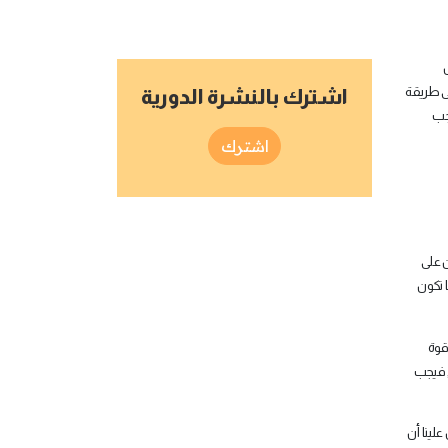
ل
لى طريقة
اشترك بالنشرة الدورية
جب
اشترك
ن على
 تكون
قوة
, فيجب
لينا أن