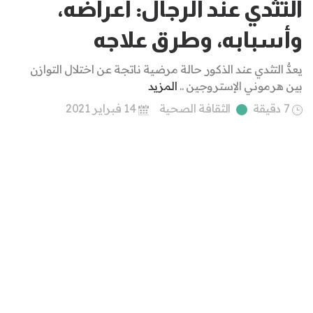
التثدي عند الرجال: أعراضه،
وأسبابه، وطرق علاجه
يعدُّ التثدي عند الذكور حالة مرضية ناتجة عن اختلال التوازن
بين هرموني الإستروجين ..
المزيد
7 دقيقة
الثقافة الصحية
14 فبراير 2021