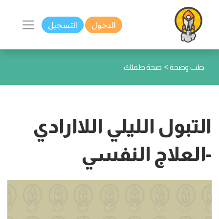
الدخول
التسجيل
>
طب وصحة
صحة طفلك
التبول الليلي اللاارادي
-العلاج النفسي