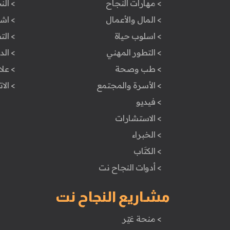
> مهارات النجاح
> الن
> المال والأعمال
> اش
> اسلوب حياة
> ال
> التطور المهني
> ال
> طب وصحة
> علا
> الأسرة والمجتمع
> الا
> فيديو
> الاستشارات
> الخبراء
> الكتَاب
> أدوات النجاح نت
مشاريع النجاح نت
> منحة غيّر