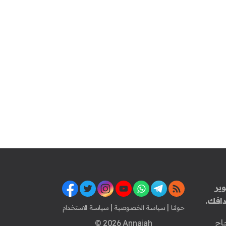
ير
افك.
|
|
حولنا
سياسة الخصوصية
سياسة الاستخدام
اح
© 2026 Annajah