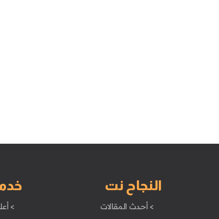
النجاح نت
خدم
> أحدث المقالات
> أعل