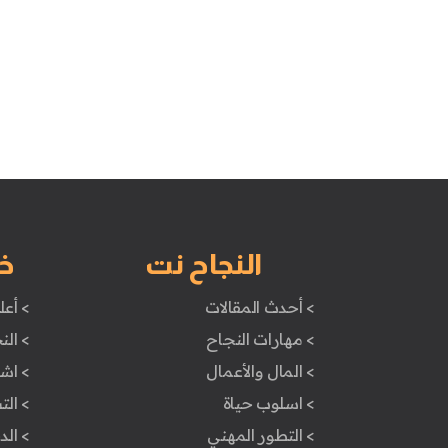
النجاح نت
خ
> أحدث المقالات
> أعل
> مهارات النجاح
> الن
> المال والأعمال
> اش
> اسلوب حياة
> ال
> التطور المهني
> ال