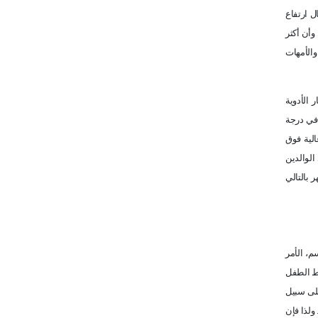
ات الوالدين حيال ارتفاع
ي عام 1987 إلى 33% في الآونة الأخيرة. وأن أكثر
 أن كثرة لا تضبط مقدار ووتيرة إعطاء الدواء. وأن 27% من الآباء والأمهات
 الأدوية
 في درجة
الية فوق
الوالدين
 بالتالي
م، الأمر
اط الطفل
على سبيل
 ولذا فإن