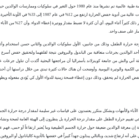
فريق البحث الأسترالي قام بمراجعة وتحليل نتائج أكثر من 70 دراسة طبية عالمية تم نشرها منذ عام 1980 حول التغير في سلوكيات وممارس
حرارة الطفل. ووجدوا أن نسبة منْ يُقدم للطفل من الوالدين جرعات عالية من أدوية خفض الحرارة ارتفع من 12% ف
الآباء والأمهات إما أن يُقدم للطفل جرعات منخفضة أو عالية أو يكرر ذلك كثيراً أثناء اليوم، أي
صار على صنف واحد
.
درجة حرارة الطفل، وذلك من جانبين، الأول سلوكيات الوالدين والثاني حسن استخدام وأثار
 أحد الوالدين بجرعات متعاقبة من الباندول والبروفين نتيجة لقلقهما ولتحقيق خفض أسرع
حثة آني والش من جامعة كوينزلاند بأستراليا أن مراجعتها البحثية أكدت أن تناول جرعات ع
 الكمية والوتيرة اليومية. وأوضحت أن هناك حالات كثيرة تبدي من خلال دراستها أن أحد 
 خفض الحرارة لم يتحقق، وذلك دون إعطاء فسحة زمنية للدواء الأول كي يُؤدي مفعوله ويظهر
لآباء والأمهات وبشكل متكرر يعتمدون على قياسات غير سليمة لمقدار درجة حرارة الجس
 في تقييم حرارة الطفل على مقدار درجة الحرارة بل ينظرون إلى الهيئة العامة لصحة ونش
 إن معرفة الوالدين ضعيفة حول حرارة الجسم الطبيعية وما يُعتبر ارتفاعاً أو حمى، فهم 
 أنه ارتفاع شديد، وبالتالي يبذلون جهداً كبيراً في خفضها بالأدوية كالبانادول أو البروفين.