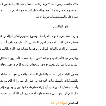
حالات التسمم من هذه الادوية ارتفعت بشكل حاد خلال العقدين الما
المسموح به من هذه الأدوية. وبالمقابل فإن بعضهم يُقدم جرعات من
عبء على المستشفيات دونما حاجة
.
·
قلق الوالدين
ومن ناحية أخرى تناولت الدراسة موضوع شعور وتفكير الوالدين عن
منتشرة في الثمانينات من القرن الماضي، كالخوف من تلف أنسجة الدم
التعليمي أو الدخل المادي للوالدين، وهو ما يتشابه فيه الآباء والأمه
وبالرغم من الأمر الجيد وهو انخفاض نسبة إعطاء الأسبرين للأطفال 
الباردة قل أيضاً، وارتفعت حالات استخدام الأدوية الأخرى حتى وحال
وتقول الباحثة إن العناية بالطفل المصاب بالحمى هو تحد عاطفي 
والسلوكيات والممارسات العلاجية من قبل الوالدين إزاء الحالة، تفر
وأكدت بشكل خاص على أن إثراء معلومات الوالدين وتوجيههم إلى أف
حال قلق الوالدين على صحة طفلهم أو حاجتهم إلى التأكد مما يجب علي
المصدر:
موقع الواحة