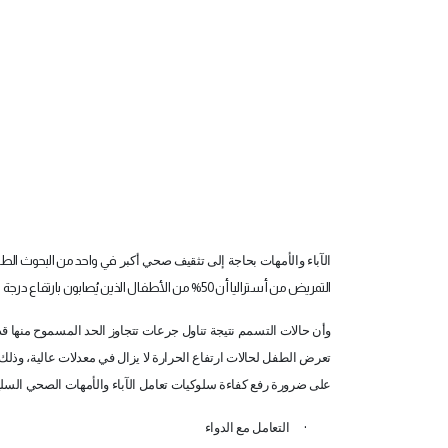
الآباء والأمهات بحاجة إلى تثقيف صحي أكبر
في واحد من البحوث الطب
التمريض من أستراليا أن 50% من الأطفال الذين يُصابون بارتفاع درجة حرارة الجسم يتلقون من والديهم جرعات غير مناسبة من الأدوية الخافضة للحرارة،
وأن حالات التسمم نتيجة تناول جرعات تتجاوز الحد المسموح منها قد
تعرض الطفل لحالات ارتفاع الحرارة لا يزال في معدلات عالية، وذلك و
على ضرورة رفع كفاءة سلوكيات تعامل الآباء والأمهات الصحي السليم
·
التعامل مع الدواء