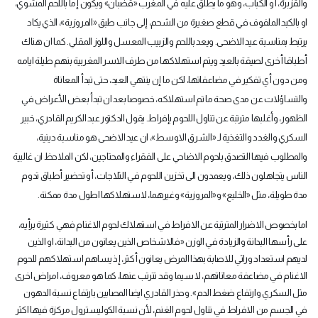
والقزبرة، أو الكباب، وهو ما يطلق عليه في المغرب «قضبان» ويكون إما باللحم المشوي،
او بالكبد الملفوف في قطع صغيرة من الشحم، إلى جانب طبق «المروزية»، الذي يكاد
يرتبط بمناسبة عيد الاضحى. ويعد باللحم والزبيب المعسل واللوز المقلي. كما ان هناك
أطباقا أخرى لصيقة بالعيد ويتم استهلاكها من طرف الاسر المغربية بنهم طيلة ايامه
ومن دون أي تفكير في مضاعفاتها، لكن ما إن ينتهي العيد، حتى تبدأ المعاناة
والتساؤلات عن مدى صحة ما تم استهلاكه، خصوصا بعد ان تبدأ بعض الأعراض في
الظهور، وأغلبها مترتبة عن تناول اللحوم بإفراط. يقول الدكتور عبد الكريم القادري، خبير
السكري والغدد والتغذية لـ «الشرق الاوسط»، ان عيد الاضحى هو مناسبة دينية،
والمطلوب فيها التصدق بلحوم الاضاحي على الفقراء والمحتاجين، لكن الملاحظ ان غالبية
الناس يتجاهلون ذلك، ويعمدون الى تخزين اللحوم في الثلاجات، أو تحضير أطباق تدوم
مدة طويلة، مثل «الخليع» و«المروزية» وغيرهما، لاستهلاكها اطول مدة ممكنة
.
اما بخصوص الاضرار المترتبة عن الافراط في استهلاك لحوم الاغنام فهي كثيرة برأيه،
على رأسها البدانة والزيادة في الوزن «فالاشخاص الذين يعانون من البدانة، او الذين
لديهم استعداد وراثي للاصابة بهذا المرض يعانون أكثر، إذ يساهم استهلاكهم للحوم
الاغنام في مضاعفة معاناتهم، لا سيما وقد تترتب عنها، كما هو معروف، امراض اخرى
مثل السكري وارتفاع ضغط الدم». وحذر القادري ايضا المصابين بارتفاع نسبة الدهون
في الجسم من الافراط في تناول لحوم الغنم، لأن نسبة الكوليسترول مركزة فيها اكثر