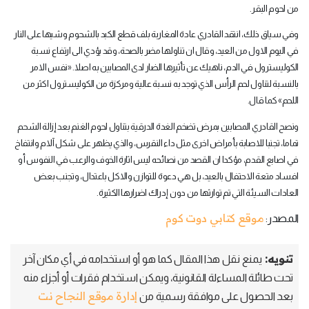
من لحوم البقر
.
وفي سياق ذلك، انتقد القادري عادة المغاربة بلف قطع الكبد بالشحوم وشيها على النار
في اليوم الاول من العيد، وقال ان تناولها مضر بالصحة، وقد يؤدي الى ارتفاع نسبة
الكوليسترول في الدم، ناهيك عن تأثيرها الضار لدى المصابين به اصلا. «نفس الامر
بالنسبة لتناول لحم الرأس الذي توجد به نسبة عالية ومركزة من الكوليسترول اكثر من
اللحم» كما قال
.
ونصح القادري المصابين بمرض تضخم الغدة الدرقية بتناول لحوم الغنم بعد إزالة الشحم
تماما، تجنبا للاصابة بأمراض اخرى مثل داء النقرس، والذي يظهر على شكل آلام وانتفاخ
في اصابع القدم، مؤكدا ان القصد من نصائحه ليس اثارة الخوف والرعب في النفوس أو
افساد متعة الاحتفال بالعيد، بل هي دعوة للتوازن والاكل باعتدال، وتجنب بعض
العادات السيئة التي تم توارثها من دون إدراك اضرارها الكثيرة
.
موقع كتابي دوت كوم
المصدر:
تنويه:
يمنع نقل هذا المقال كما هو أو استخدامه في أي مكان آخر
تحت طائلة المساءلة القانونية، ويمكن استخدام فقرات أو أجزاء منه
إدارة موقع النجاح نت
بعد الحصول على موافقة رسمية من