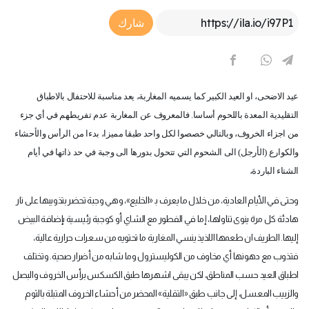
Article Link
شارك
عيد الاضحى، او العيد الكبير كما يسميه المغاربة، يعد مناسبة للاحتفال بالاطباق
التقليدية المعدة باللحوم أساسا. فالمعروف عن المغاربة عدم تفريطهم في أي جزء
من اجزاء الخروف، وبالتالي خصصوا لكل واحد طبقا مميزا، بدءا من الرأس والأحشاء
والكوارع (الأرجل) الى الشحوم التي تتحول بدورها الى وجبة في حد ذاتها في أيام
الشتاء الباردة،
وحتى في الأيام العادية، من خلال ما يعرف بـ «الخليع»، وهي وجبة تحضر بتذويبها على نار
هادئة كل مرة ينوى تناولها، إما في الفطور مع الشاي أو كوجبة رئيسية بإضافة البيض
إليها. الطريف ان طعمها اللذيذ ينسي المغاربة ما تحتويه من سعرات حرارية عالية،
فتذوب مع دهونها أي مخاوف من الكوليسترول وما شابه من أضرار صحية. وتختلف
اطباق العيد حسب المناطق، لكن يبقى اشهرها طبق الكسكس برأس الخروف والبصل
والزبيب المعسل، إلى جانب طبق «التقلية» المحضر من أحشاء الخروف المتبلة بالثوم