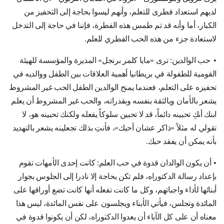
لديهم استعداد فطرى للتعلم، وأنهم ليسوا بحاجة إلى التحفيز من
الكبار، أما وأنه قد تم طمس هذه الفطرة، فإننا في حاجة إلى التدخل
لاستعادة جزء من هذه الحب الفطري للعلم
.
•
حب الوالدين: ترى «مايا كلمر برنجل» المديرة والمؤسسة للهيئة
القومية للطفولة في بريطانيا أهمية العلاقات بين الطفل ووالديه في
تحفيزه على التعلم، فعندما يمنح الوالدين الطفل الحب غير المشروط
يشعر بالأمان وبالثقة بنفسه وبقدراته، والحب غير المشروط أن يعلم
ابنك أنكِ تحبينه دائماً، قد لا تحبين سلوكاً يفعله ولكنك تحبينه هو، لا
تقولي له مثلاً «ذاكر عشان أحبك»، فأنتِ بذلك تجعلينه يشعر بالتهديد
بأنه يمكن أن يفقد حبك
.
•
أن يكون الوالدان قدوة في حب العلم: كانت إحدى الأمهات تقوم
بإعداد رسالة الدكتوراه، فلم تكن بحاجة إلا نادرا إلى الجلوس بجوار
أبنائها لأداء واجباتهم، وكل ما كانت تفعله أنها كانت تضع أوراقها على
المائدة وتجلس، فيأتي الأبناء ويجلسون على نفس المائدة، ليس هذا
معناه أن على كل الآباء أن يعدوا الدكتوراه، لكن أن يكونوا قدوة في