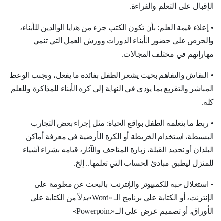
الإقبال على التعلم والقراءة
.
•
إعلاء قيمة العلم: بأن تكون الكتب جزء من هدايا الوالدين للأبناء،
والحرص على حضور الأبناء الدورات وورش العمل التي تنمي
مهاراتهم في مختلف المجالات
.
•
النقاش والتفاهم بحيث يشعر الطفل بفائدة ما يفعل، وتجنب الوعظ
المباشر والتقريع بما يؤدى في النهاية إلى كره الأبناء للمذاكرة وللعلم
كله
.
•
ربط ما يتعلمه الطفل بواقع الحياة: مثل إجراء بعض التجارب
البسيطة، استخدام الخريطة أو الكرة الأرضية في معرفة أماكن
البلدان أو تحديد القبلة، زيارة المتاحف والآثار، قيامه بشراء أشياء
للمنزل ليطبق مبادئ الحساب التي تعلمها.. إلخ
.
•
استغلال حبه للكمبيوتر والإنترنت: بالبحث عن معلومة على
الإنترنت، أو الكتابة على برنامج الـ
«Word»
بدلاً من الكتابة على
الأوراق، أو تصميم عرض على الـ
«Powerpoint».