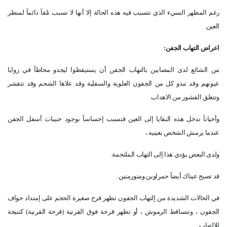
رغم المظهر السيء الذي تتسبب فيه هذه الحالة إلا أنها لا تسبب تلفآ دائمآ لمنظر
العين
.
اعراض التهاب الجفن
:
من الشائع لدى المصابين بالتهاب الجفن أن يستيقظوا ليجدو مخاطآ في زوايا
عيونهم
وقد تبدو كل من الجفون العلوية والسفلية وقد علاها الشحم وقد تتقشر
وتتعلق القشور من الاهداب
.
وأحيانآ تدخل هذه البقايا إلى العين فتسبب إحساسآ بوجود حبيبات أسفل الجفن
عندما يرمش الشخص بعينيه ،
ولدى البعض يؤدي هذا إلى التهاب الملتحمة
.
قد تصبح عيناك أيضآ حمراوين ومتورمتين
.
في الحالات الشديدة من إلتهاب الجفون تظهر قرح صغيرة الحجم على إمتداد حواف
الجفون ، وتتساقط الرموش ، أو تظهر قرحة فوق القرنية (قرحة القرنية) كنتيجة
للالتهاب
.