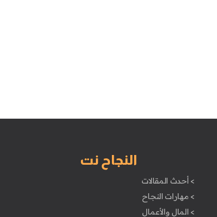
النجاح نت
> أحدث المقالات
> مهارات النجاح
> المال والأعمال