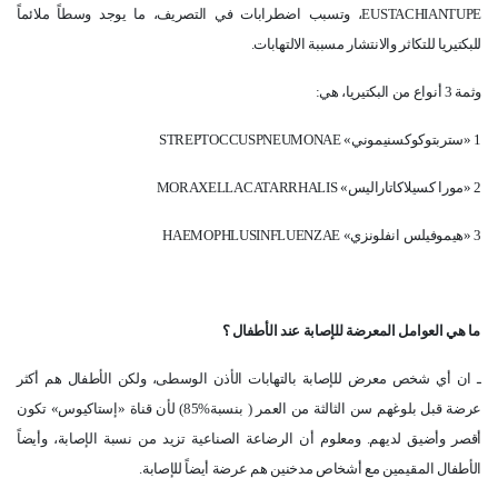
EUSTACHIANTUPE
، وتسبب اضطرابات في التصريف، ما يوجد وسطاً ملائماً
للبكتيريا للتكاثر والانتشار مسببة الالتهابات.
وثمة 3 أنواع من البكتيريا، هي:
1 «ستربتوكوكسنيموني»
STREPTOCCUSPNEUMONAE
2 «مورا كسيلاكاتاراليس»
MORAXELLACATARRHALIS
3 «هيموفيلس انفلونزي»
HAEMOPHLUSINFLUENZAE
ما هي العوامل المعرضة للإصابة عند الأطفال ؟
ـ ان أي شخص معرض للإصابة بالتهابات الأذن الوسطى، ولكن الأطفال هم أكثر
عرضة قبل بلوغهم سن الثالثة من العمر ( بنسبة%85) لأن قناة «إستاكيوس» تكون
أقصر وأضيق لديهم. ومعلوم أن الرضاعة الصناعية تزيد من نسبة الإصابة، وأيضاً
الأطفال المقيمين مع أشخاص مدخنين هم عرضة أيضاً للإصابة.