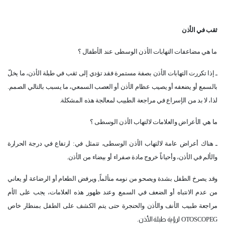
ثقب في الأذن
ما هي مضاعفات التهابات الأذن الوسطى عند الأطفال ؟
ـ إذا تكررت التهابات الأذن بصفة مستمرة فقد تؤدي إلى ثقب في طبلة الأذن، ما يخلّ
بالسمع أو يضعفه أو يصيب عظام الأذن أو العصب السمعي، ما يسبب بالتالي الصمم.
لذا، لا بد من الإسراع في مراجعة الطبيب لمعالجة هذه المشكلة.
ما هي الأعراض والعلامات لالتهاب الأذن الوسطى ؟
ـ هناك أعراض عامة لالتهاب الأذن الوسطى، تتمثل في: ارتفاع في درجة الحرارة
والألم في الأذن، وأحياناً خروج مادة صفراء أو بيضاء من الأذن.
وقد يصرخ الطفل بشدة ويصحو من نومه متألماً, ويرفض الطعام أو الرضاعة أو يعاني
من عدم الانتباه أو الضعف في السمع. وعند ظهور هذه العلامات، يجب على الأم
مراجعة طبيب الأنف والأذن والحنجرة حتى يتم الكشف على الطفل بمنظار خاص
OTOSCOPEG
لرؤية طبلة الأذن.