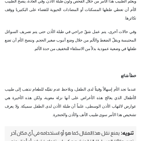
ويعلم الطبيب هذا الأمر من خلال الفحص ولون طبلة الأذن. وفي العادة، ينصح الطبيب
الأم أن تعطي طفلها المسكنات أو المضادات الحيوية للقضاء على البكتيريا ووقف
تكاثرها.
وفي حالات أخرى، يتم عمل شقّ جراحي في طبلة الأذن حتى يتم تصريف السوائل
المحتبسة ويقلّ الضغط والألم من خلال وضع أنبوب صغير الحجم. وننصح الأم أن تضع
طفلها في وضعية عمودية بدلاً من الاستلقاء للتخفيف من حدة الألم.
خطأ شائع
عندما تجد الأم إسهالاً وقيئاً لدى الطفل، وتلاحظ عدم تقبّله للطعام تذهب إلى طبيب
الأطفال الذي يعالج هذه الأعراض على أنها نزلة معوية، ولكن هذه الأخيرة هي
عوارض لالتهاب الأذن الوسطى، علماً أن طبلة الأذن لدى الطفل سميكة. ولا يعرف
تشخيص هذا الأمر سوى طبيب الأنف والأذن والحنجرة.
تنويه:
يمنع نقل هذا المقال كما هو أو استخدامه في أي مكان آخر