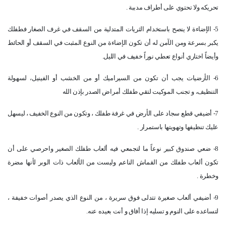
تحريكه ولا تحتوي على أطراف مدببة .
5- الإضاءة لا ينصح باستخدام الثريات المتدلية من السقف في غرف الصغار فطفلك
يكبر بسرعة ومن الآمن له أن تكون الإضاءة من النوع المثبت في السقف أو الحائط
وأيضاً اختاري أنواع تعطي نوراً خفيف في الليل.
6- الأرضيات يجب أن تكون من السيراميك أو من الخشب أو الفينيل، لسهولة
التنظيف، و تجنب الموكيت لتقي طفلك أمراض الصدر بإذن الله
7- أضيفي قطع سجاد على الأرض في غرفة طفلك ، وتكون من النوع الخفيف ، ليسهل
عليك تنظيفها وتهويتها باستمرار .
8- ضعي صندوق كبير نوعاً ما لتجمعي فيه ألعاب طفلك الصغير واحرصي على أن
تكون ألعاب طفلك من القماش الناعم وليست من الألعاب ذات الوبر لأنها مضرة
وخطرة .
9- أضيفي ألعاب صغيرة تتدلى فوق سريرة ، من النوع الذي يصدر أصوات خفيفة ،
لتساعده على النوم و تسليه إذا أفاق و أنت بعيده عنه.