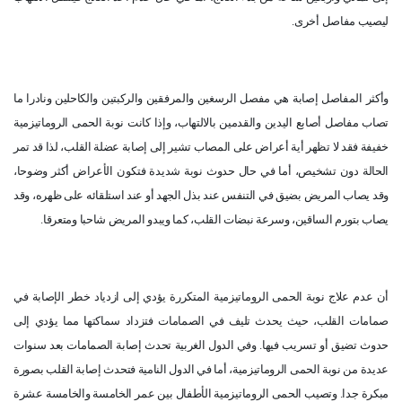
ليصيب مفاصل أخرى.
وأكثر المفاصل إصابة هي مفصل الرسغين والمرفقين والركبتين والكاحلين ونادرا ما
تصاب مفاصل أصابع اليدين والقدمين بالالتهاب، وإذا كانت نوبة الحمى الروماتيزمية
خفيفة فقد لا تظهر أية أعراض على المصاب تشير إلى إصابة عضلة القلب، لذا قد تمر
الحالة دون تشخيص، أما في حال حدوث نوبة شديدة فتكون الأعراض أكثر وضوحا،
وقد يصاب المريض بضيق في التنفس عند بذل الجهد أو عند استلقائه على ظهره، وقد
يصاب بتورم الساقين، وسرعة نبضات القلب، كما ويبدو المريض شاحبا ومتعرقا.
أن عدم علاج نوبة الحمى الروماتيزمية المتكررة يؤدي إلى ازدياد خطر الإصابة في
صمامات القلب، حيث يحدث تليف في الصمامات فتزداد سماكتها مما يؤدي إلى
حدوث تضيق أو تسريب فيها. وفي الدول الغربية تحدث إصابة الصمامات بعد سنوات
عديدة من نوبة الحمى الروماتيزمية، أما في الدول النامية فتحدث إصابة القلب بصورة
مبكرة جدا. وتصيب الحمى الروماتيزمية الأطفال بين عمر الخامسة والخامسة عشرة