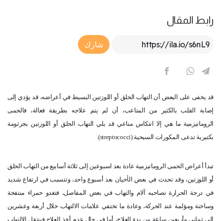
رابط المقال
Article Link
شارك
قد يخفى على البعض أن التهاب الحلق أو اللوزتين البسيط في أعراضه، قد يؤدي إلى
إصابة القلب بالكثير من المتاعب، أن لم يتم علاجه بطريقة فعالة، فالحمى
الروماتيزمية ما هي إلا انتكاس مناعي قد يلي التهاب الحلق أو اللوزتين بجرثومة
بكتيرية تدعى المكورات السبحية (
streptococci
).
تبدأ أعراض الحمى الروماتيزمية عادة بعد اسبوعين إلى ثلاثة أسابيع من التهاب الحلق
أو اللوزتين، وقد تحدث في بعض الأحيان بعد أسبوع واحد، وتتسبب في ارتفاع شديد
في درجة الحرارة تصاحبه آلام والتهاب في بعض المفاصل، فتغدو حمراء منتفخة
وساخنة ومؤلمة عند الحركة، وعادة ما تختفي علامات الالتهاب خلال أربعة وعشرين
إلى ثماني وأربعين ساعة من بدء العلاج، أما في حال عدم أخذ العلاج فينتقل الالتهاب