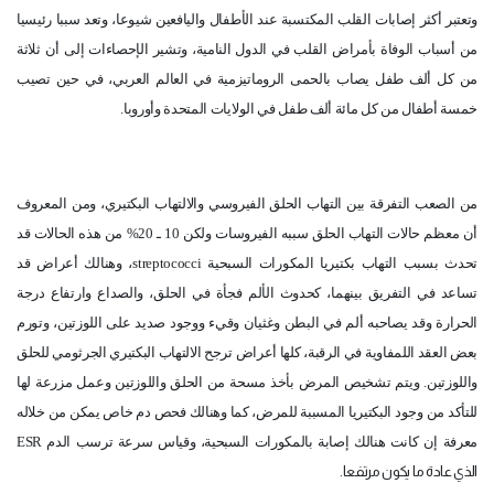
وتعتبر أكثر إصابات القلب المكتسبة عند الأطفال واليافعين شيوعا، وتعد سببا رئيسيا
من أسباب الوفاة بأمراض القلب في الدول النامية، وتشير الإحصاءات إلى أن ثلاثة
من كل ألف طفل يصاب بالحمى الروماتيزمية في العالم العربي، في حين تصيب
خمسة أطفال من كل مائة ألف طفل في الولايات المتحدة وأوروبا.
من الصعب التفرقة بين التهاب الحلق الفيروسي والالتهاب البكتيري، ومن المعروف
أن معظم حالات التهاب الحلق سببه الفيروسات ولكن 10 ـ 20% من هذه الحالات قد
تحدث بسبب التهاب بكتيريا المكورات السبحية
streptococci
، وهنالك أعراض قد
تساعد في التفريق بينهما، كحدوث الألم فجأة في الحلق، والصداع وارتفاع درجة
الحرارة وقد يصاحبه ألم في البطن وغثيان وقيء ووجود صديد على اللوزتين، وتورم
بعض العقد اللمفاوية في الرقبة، كلها أعراض ترجح الالتهاب البكتيري الجرثومي للحلق
واللوزتين. ويتم تشخيص المرض بأخذ مسحة من الحلق واللوزتين وعمل مزرعة لها
للتأكد من وجود البكتيريا المسببة للمرض، كما وهنالك فحص دم خاص يمكن من خلاله
معرفة إن كانت هنالك إصابة بالمكورات السبحية، وقياس سرعة ترسب الدم
ESR
الذي عادة ما يكون مرتفعا.