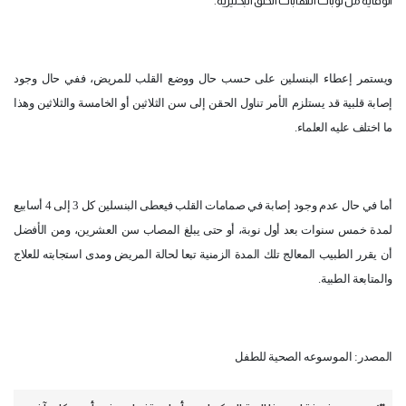
الوقاية من نوبات التهابات الحلق البكتيرية.
ويستمر إعطاء البنسلين على حسب حال ووضع القلب للمريض، ففي حال وجود
إصابة قلبية قد يستلزم الأمر تناول الحقن إلى سن الثلاثين أو الخامسة والثلاثين وهذا
ما اختلف عليه العلماء.
أما في حال عدم وجود إصابة في صمامات القلب فيعطى البنسلين كل 3 إلى 4 أسابيع
لمدة خمس سنوات بعد أول نوبة، أو حتى يبلغ المصاب سن العشرين، ومن الأفضل
أن يقرر الطبيب المعالج تلك المدة الزمنية تبعا لحالة المريض ومدى استجابته للعلاج
والمتابعة الطبية.
المصدر: الموسوعه الصحية للطفل