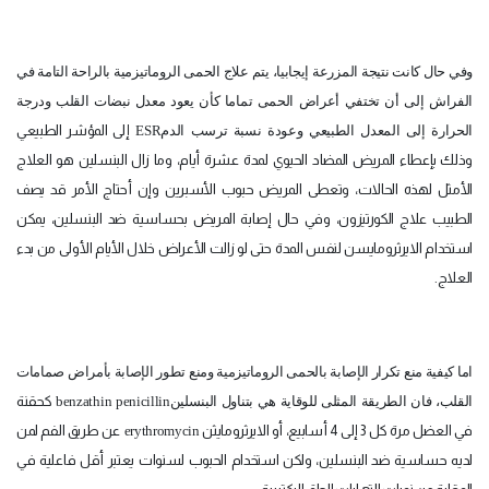
وفي حال كانت نتيجة المزرعة إيجابيا، يتم علاج الحمى الروماتيزمية بالراحة التامة في
الفراش إلى أن تختفي أعراض الحمى تماما كأن يعود معدل نبضات القلب ودرجة
الحرارة إلى المعدل الطبيعي وعودة نسبة ترسب الدم
ESR
إلى المؤشر الطبيعي
وذلك بإعطاء المريض المضاد الحيوي لمدة عشرة أيام، وما زال البنسلين هو العلاج
الأمثل لهذه الحالات، وتعطى المريض حبوب الأسبرين وإن أحتاج الأمر قد يصف
الطبيب علاج الكورتيزون، وفي حال إصابة المريض بحساسية ضد البنسلين، يمكن
استخدام الايرثرومايسن لنفس المدة حتى لو زالت الأعراض خلال الأيام الأولى من بدء
العلاج.
اما كيفية منع تكرار الإصابة بالحمى الروماتيزمية ومنع تطور الإصابة بأمراض صمامات
القلب، فان الطريقة المثلى للوقاية هي بتناول البنسلين
benzathin penicillin
كحقنة
في العضل مرة كل 3 إلى 4 أسابيع، أو الايرثرومايثن
erythromycin
عن طريق الفم لمن
لديه حساسية ضد البنسلين، ولكن استخدام الحبوب لسنوات يعتبر أقل فاعلية في