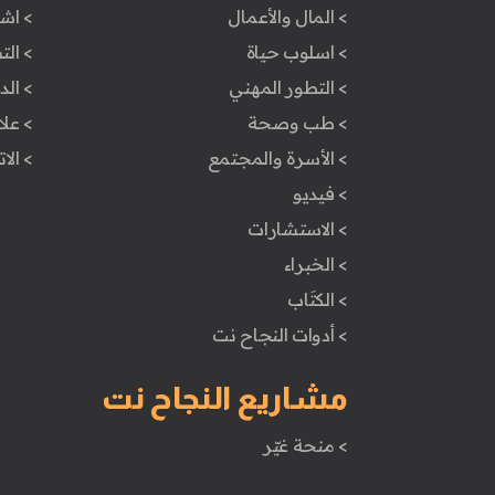
> المال والأعمال
> اش
> اسلوب حياة
> ال
> التطور المهني
> ال
> طب وصحة
> علا
> الأسرة والمجتمع
> الا
> فيديو
> الاستشارات
> الخبراء
> الكتَاب
> أدوات النجاح نت
مشاريع النجاح نت
> منحة غيّر