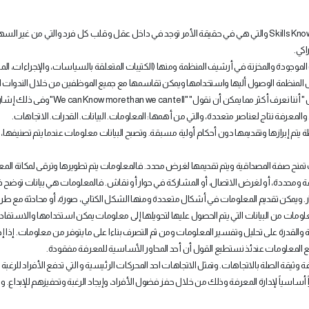
Skills Kn
والتي هي في حقيقة الأمر توجد في داخل عقل وقلب كل فرد والتي من غير السه
اكي.
لموجودة والمخزنة في أرشيف المنظمة ومنها (الكتيبات المتعلقة بالسياسات، والإجراءات، ال
ل المنظمة الوصول أليها واستخدامها ويمكن تقاسمها مع جميع الموظفين من خلال الندوات ا
 أننا نعرف أكثر مما يمكن أن نقول" "
We can Know more than we can tell
"وفى ذلك إشار
معرفة نتاج لعناصر متعددة، والتي من أهمها: المعلومات. البيانات. القدرات. الاتجاهات.
طة يتم إبرازها وتقديمها دون أحكام أولية مسبقة. وتصبح البيانات معلومات عندما يتم تصنيفها، 
 تمنح صفة المصداقية ويتم تقديمها لغرض محدد. فالمعلومات يتم تطويرها وترقى لمكانة الم
بقة ومحددة، أو لغرض الاتصال، أو المشاركة في حوار أو نقاش. فالمعلومات هي بيانات توضح 
ر. ويمكن تقديم المعلومات في أشكال متعددة ومنها الشكل الكتابي، صورة، أو محادثة مع طرف
لومات من البيانات التي يتم الحصول عليها لتحويلها إلى معلومات يمكن استخدامها والاستفادة
ية والقدرة على تحليل وتفسير المعلومات ومن ثم التصرف بناءا على ما يتوفر من معلومات. إذا إذ
مع المعلومات عندئذ نستطيع القول أن أحد المحاور الأساسية للمعرفة مفقودة.
 وثيقة الصلة بالاتجاهات. وتمثل الاتجاهات احد المحركات الرئيسية و التي تدفع الأفراد للرغبة
ً أساسياً لإدارة المعرفة وذلك من خلال حفز فضول الأفراد، وإيجاد الرغبة وتحفيزهم للإبداع. و