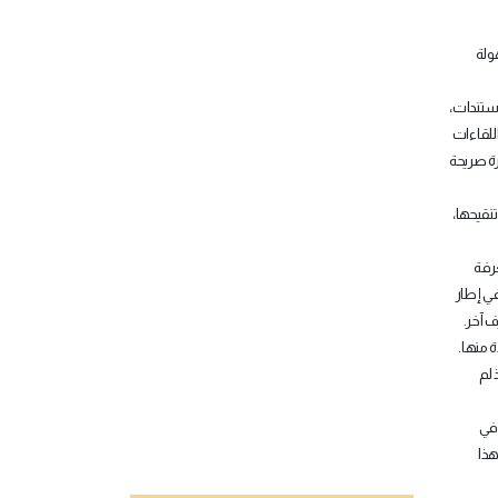
ولة
مستندات،
للقاءات
ة صريحة
تنقيحها،
عرفة
في إطار
 آخر.
 منها.
 لم
 في
هذا