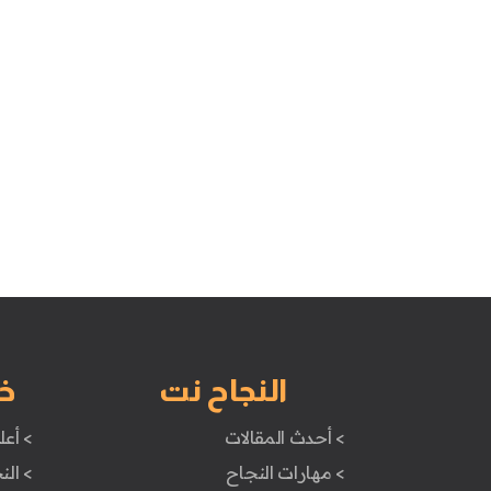
النجاح نت
خ
> أحدث المقالات
> أعل
> مهارات النجاح
> الن