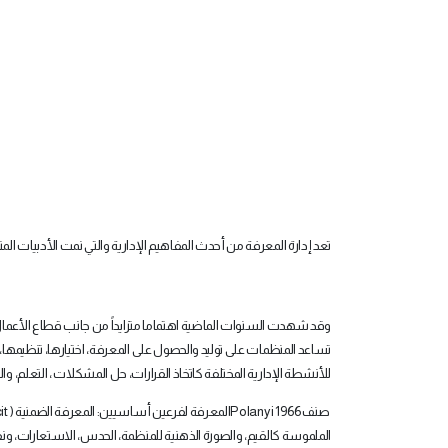
تعد إدارة المعرفة من أحدث المفاهيم الإدارية والتي نمت الأدبيات المتعل
وقد شهدت السنوات الماضية اهتماما متزايداً من جانب قطاع الأعمال لتب
تساعد المنظمات على توليد والحصول على المعرفة، اختيارها، تنظيمها، 
للأنشطة الإدارية المختلفة كاتخاذ القرارات، حل المشكلات ، التعلم، و
صنف
Polanyi 1966
المعرفة لفرعين أساسيين: المعرفة الضمنية (
it
الملموسة كالقيم، والصورة الذهنية للمنظمة، الحدس، الاستعارات، ونف