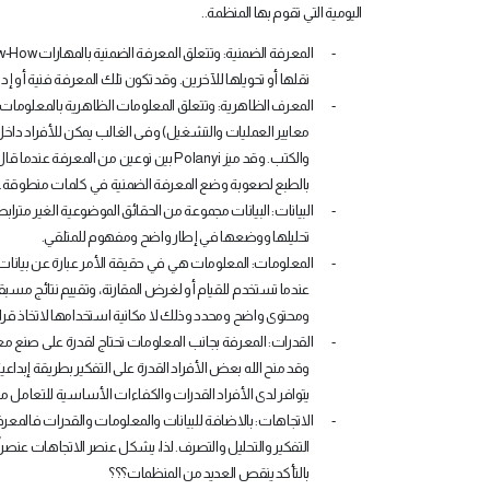
اليومية التي تقوم بها المنظمة..
-
المعرفة الضمنية: وتتعلق المعرفة الضمنية بالمهارات
ow-How
نقلها أو تحويلها للآخرين. وقد تكون تلك المعرفة فنية أو إدر
-
المعرف الظاهرية: وتتعلق المعلومات الظاهرية بالمعلومات ا
معايير العمليات والتشغيل) وفى الغالب يمكن للأفراد داخ
والكتب. وقد ميز
Polanyi
بين نوعين من المعرفة عندما قال "
بالطبع لصعوبة وضع المعرفة الضمنية في كلمات منطوقة. وال
-
البيانات: البيانات مجموعة من الحقائق الموضوعية الغير متراب
تحليلها ووضعها في إطار واضح ومفهوم للمتلقي.
-
المعلومات: المعلومات هي في حقيقة الأمر عبارة عن بيانات
عندما تستخدم للقيام أو لغرض المقارنة، وتقييم نتائج مس
ومحتوى واضح ومحدد وذلك لا مكانية استخدامها لاتخاذ قرا
-
القدرات: المعرفة بجانب المعلومات تحتاج لقدرة على صنع مع
وقد منح الله بعض الأفراد القدرة على التفكير بطريقة إبداع
يتوافر لدى الأفراد القدرات والكفاءات الأساسية للتعامل 
-
الاتجاهات: بالاضافة للبيانات والمعلومات والقدرات فالمعرفة
التفكير والتحليل والتصرف. لذا، يشكل عنصر الاتجاهات عنصرا
بالتأكد ينقص العديد من المنظمات؟؟؟