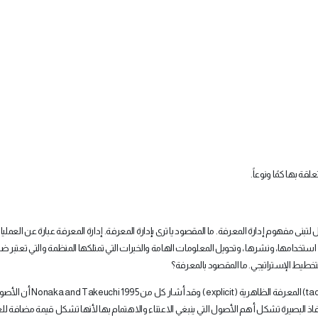
قة بها كمًا ونوعاً.
نى مفهوم إدارة المعرفة. ما المقصود يا ترى بإدارة المعرفة. إدارة المعرفة عبارة عن العمليا
استخدامها، ونشرها ، وتحويل المعلومات الهامة والخبرات التي تمتلكها المنظمة والتي تعتبر ض
التخطيط الإستراتيجي. ما المقصود بالمعرفة؟
tac
) المعرفة الظاهرية (
explicit
) وقد أشار كل من
Nonaka and Takeuchi 1995
أن الأصو
اذ البصيرة تشكل أهم الأصول التي ينبغي الاعتناء والاهتمام بها لأنها تشكل قيمة مضافة لل