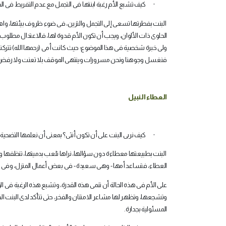
·
كيف تشبع الأم رغبة ابنتها فى التجمل مع عدم التفريط فى الح
البنت بفطرتها تسعى إلى التجمل والتزين، فى ضوء ظروف بيئتها، واهت
الحلوى ذات الألوان، ويجب أن تكون الأم قدوة لها، فالاعتدال مطلو
ولى خبرة شخصية فى هذا الموضوع؛ حيث كانت أمى (رحمها الله) تتركنا 
فنغسل وجوهنا ونحن مسرورات وينتهى الموقف بلا تعنت ولا رفض من
العطاء النبيل
·
كيف نربى البنت على أن تكون أنثى؟ بمعنى أن نعلمها التضحي
البنت بطبيعتها معطاءة دون سؤالها، نراها تلعب بدميتها، تنظفها و
العطاء، فتساعد أمها - وهى سعيدة - فى بعض أعمال المنزل، وفى تر
على الأم فى هذه الحالة أن تنمى هذه القدرة، وتشبع هذه الرغبة فى 
وتشجعها، وتظهر لها مشاعر الامتنان والفخر، حتى تتأكد لدى البنت الق
المسئولية بجدارة
.