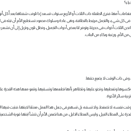
ياء؟
مامات أمها، فنرى الطفلة ذات الثلاث أو الأربع سنوات تسعد إذا تلونت شفتاها بعد أْكل أنو
ب فى كل شيء، والتجمل مرتبط بالنظافة، وهى عادة وسلوك محمود تستطيع الأم أن تبثه فى اب
نحن الثلاث أخوات فى حجرتنا، وتوفر لنا بعض أدوات التجميل، ونظل نلون ونزيل إلى أن نشعر با
 الأم، ورغبة وبكاء من البنات
.
ة، وفى ذات الوقت لا يضيع حقها
.
تكسوها وتغطيها، وتحنو عليها، وتتظاهر بأنها تطعمها وتسقيها، وتنمو معها هذه القدرة عل
بية سائر الأخوة
.
الوقت نفسه، لا تضغط، ولا تسفه، بل تسهم فى جعل هذا العمل ممتعًا لابنتها، فتبث فيها ال
درة على العطاء النبيل، وليس العطاء الذليل، من هنا تضمن الأم أن تنشأ ابنتها قوية الشخصية