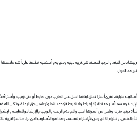
بيتها دخل الجنة، والتربية الحسنة هى تربية دينية ودنيوية و أخلاقية، تطلعنا على أهم ملامحها ا
 هذا الحوار
:
يب متباينة، فنرى أسرًا تطلق لبناتها الحبل على الغارب دون ضابط أو حتى توجيه، وأسرًا تُضيِّ
ث)، وبينهما أسر معتدلة (لا إفراط ولا تفريط) توجه بناتها وترعاهن حق الرعاية، وتتقى الله ف
 دينية متزنة، وتلقى من أسرتها الحب والمودة والرحمة والتوجيه والإرشاد والمتابعة والإشرا
َ بالنفس، واحترام الآخر، ومن ثمَّ احترام نفسها، وهذا هو الأسلوب الذى نراه مناسبًا لتربية بنات