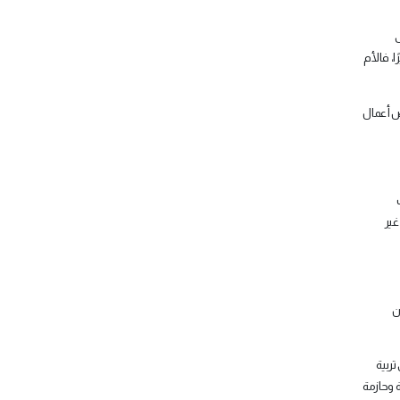
ى
ا، فالأم
عض أعمال
غير
ن
تربية
ة وحازمة