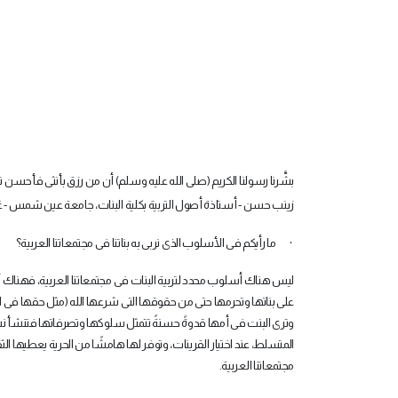
بشَّرنا رسولنا الكريم (صلى الله عليه وسلم) أن من رزق بأنثى فأحسن تر
زينب حسن - أستاذة أصول التربية بكلية البنات، جامعة عين شمس - عَبر
·
ما رأيكم فى الأسلوب الذى نربى به بناتنا فى مجتمعاتنا العربية؟
ليس هناك أسلوب محدد لتربية البنات فى مجتمعاتنا العربية، فهناك أسال
على بناتها وتحرمها حتى من حقوقها التى شرعها الله (مثل حقها فى الإر
وترى البنت فى أمها قدوةً حسنةً تتمثل سلوكها وتصرفاتها فتنشأ نشأة
المتسلط، عند اختيار القرينات، وتوفر لها هامشًا من الحرية يعطيها الثقة
مجتمعاتنا العربية
.