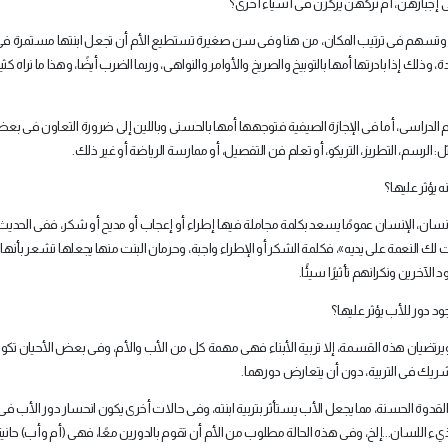
 إجبارهن، أم تركهن يركزن فى أشياء أخرى؟
ر، وتسهم فى ترتيب المكان، من هنا وفى سن صغيرة تستطيع الأم أن تجعل ابنتها مستمرة ف
 إذا بادرتها أمها بالتوبيخ والصريخ والأوامر والنواهى، وربما الضرب أيضًا، وهذا ما نراه كثيرً
ام الدراسى، أما فى الإجازة الصيفية فتوجهها أمها بالحسنى وباللين إلى ضرورة التعاون فى ب
: الرسم، التطريز، التريكو، أو تعلم فن التفصيل، أو ممارسة الرياضة أو غير ذلك
.
 يؤثر عليها؟
 بالإنسان، الإنسان عمومًا يسعد بكلمة مجاملة فيها إطراء أو إعجاب أو مديح أو شكر، ففى الحديث
ك النعمة على يديه»، فكلمة الشكر أو الإطراء واجبة، وحرمان البنت منها يجعلها تشعر بأنها 
الآخرين ونكرانهم تأثيرًا سيئًا
.
ود دور للأب يؤثر عليها؟
يرتضيان هذه القسمة، إلا تربية الأبناء فهى مهمة كل من الأب والأم، وفى بعض الأحيان تكو
 شريك فى التربية، دون أن يتعارض دورهما
.
وة الحسنة، مما يجعل الأب يستأثر بتربية ابنته، وفى حالات أخرى يكون انحسار دور الأب فى 
يء اللسان...إلخ، وفى هذه الحالة مطلوب من الأم أن تقوم بالدورين معًا، فهى (أم وأب) حاني