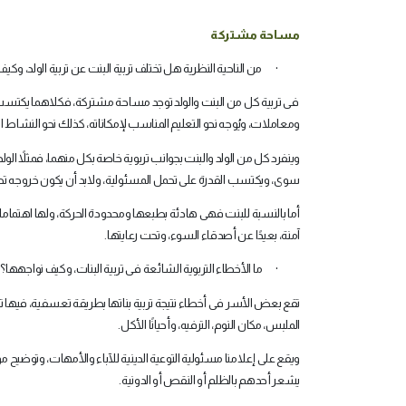
مساحة مشتركة
·
من الناحية النظرية هل تختلف تربية البنت عن تربية الولد، وكي
فى تربية كل من البنت والولد توجد مساحة مشتركة، فكلاهما يكتسب من 
ومعاملات، ويُوجه نحو التعليم المناسب لإمكاناته، كذلك نحو النشاط ا
وينفرد كل من الولد والبنت بجوانب تربوية خاصة بكل منهما، فمثلاً ا
سوى، ويكتسب القدرة على تحمل المسئولية، ولابد أن يكون خروجه 
أما بالنسبة للبنت فهى هادئة بطبعها ومحدودة الحركة، ولها اهتماما
آمنة، بعيدًا عن أصدقاء السوء، وتحت رعايتها
.
·
ما الأخطاء التربوية الشائعة فى تربية البنات، وكيف نواجهها؟
تقع بعض الأسر فى أخطاء نتيجة تربية بناتها بطريقة تعسفية، فيها تفرقة 
الملبس، مكان النوم، الترفيه، وأحيانًا الأكل
.
ويقع على إعلامنا مسئولية التوعية الدينية للآباء والأمهات، وتوضيح مو
يشعر أحدهم بالظلم أو النقص أو الدونية
.