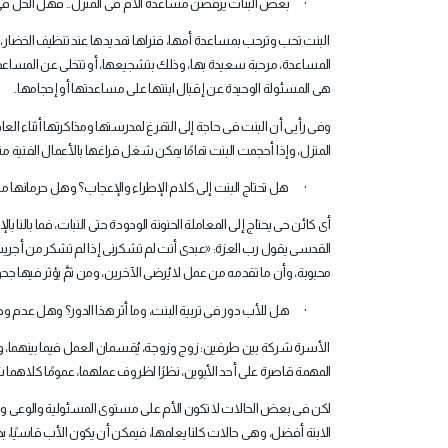
·
بعض البنات يرفضن مساعدة الأم فى المنزل.. فهل الحل فى
البنت تحب وترحب بمساعدة أمها، فنراها تمد يدها عند تنظيف الخضا
المساعدة، مرحبة سعيدة بها، وذلك بتشجيعها، أو تتخلى عن المساعدة، وذلك
هى المسئولة الوحيدة عن إقبال ابنتها على مساعدتها أو إحجامها
.
وفى رأيى أن البنت فى حاجة إلى التفرغ لمدرستها ومذاكرتها أثناء الع
المنزل، وإذا أحجمت البنت تمامًا يمكن شغل فراغها بالأعمال الفنية مثل
·
هل تحتاج البنت إلى كلام الإطراء والإعجاب؟ وهل حرمانها منه
أى كائن حى يحتاج إلى المعاملة الحنونة الودودة حتى النبات، فما بالنا
القدسى يقول رب العزة: «عبدى أنت لم تشكرنى إذا لم تشكر من أجريت ل
محبوبة، وأن ما تقدمه من عمل لا يُرضى الآخرين، ومن ثمَّ يؤثر فيها جحود 
·
هل للأب دور فى تربية البنت، وما أثر هذا الدور؟ وهل عدم وج
الأسرة شركة بين طرفين: زوج وزوجة، يُقسمان العمل فيما بينهما، و
المهمة قاصرة على أحد الأبوين، نظرًا لظروف عملهما، عمومًا كلاهما
لكن فى بعض الحالات لا تكون الأم على مستوى المسئولية والوعى والقد
الابنة أفضل، وهى حالات كلنا يعلمها، فيمكن أن يكون الأب قاسيًا، بذ