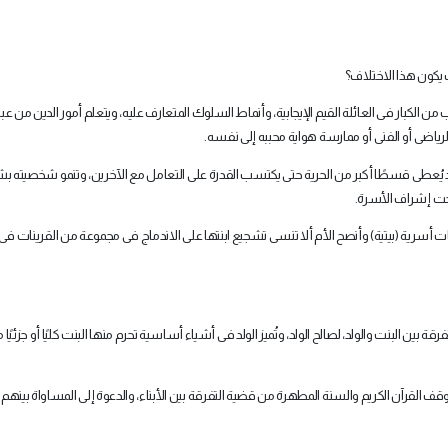
ف يكون هذا الاختلاف؟
الكبار فى العائلة القيم الإيجابية، وأنماط السلوك المتعارف عليه، ويتعلم أمور الدين من عب
لرياضى أو الفنى أو ممارسة هواية محببه إلى نفسه
.
لولد يُعطى قسطًا أكبر من الحرية حتى يكتسب القدرة على التعامل مع الآخرين، وتنمو شخصيته 
تحت إشراف الأسرة
.
ت أسرية (بيتية) وأنصح الأم ألا تنسى تشجيع ابنتها على الاندماج فى مجموعة من القرينات ف
بين البنت والولد، لصالح الولد، وتُميز الولد فى أشياء أساسية تحرم منها البنت كليًا أو جزئيًا 
قف القرآن الكريم والسنة المطهرة من قضية التفرقة بين الأبناء، والدعوة إلى المساواة بينهم ،