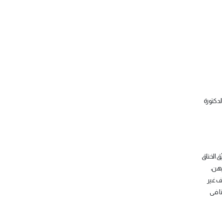
لدكتورة
ق الخناق
يهن،
ف غير
نا فى