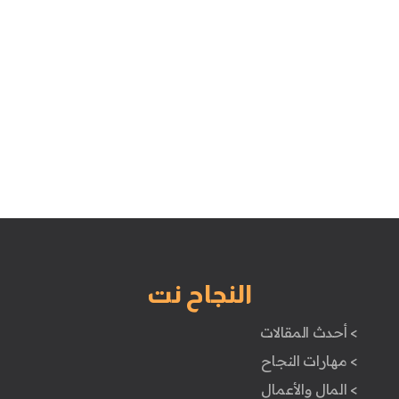
النجاح نت
> أحدث المقالات
> مهارات النجاح
> المال والأعمال